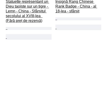
Statuette représentant un 
Insignă Rang Chinese 
Dieu taoïste sur un tigre - 
Rank Badge - China - al 
Lemn - China - Sfârșitul 
18-lea - sfârșit
secolului al XVIII-lea  
(Fără preț de rezervă)