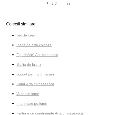
1
2
3
…
29
Colecții similare
Set de ceai
Placă de artă chineză
Figurină(e) Art. chinezesc
Sigiliu de bronz
Suport pentru lumânări
Cufăr Artă chinezească
Vaze din lemn
Imprimare pe lemn
Farfurie cu condimente Arta chinezească