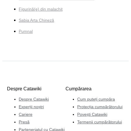
Figurină(e) din malachit
Sabia Arta Chineză
Pumnal
Despre Catawiki
Cumpărarea
Despre Catawiki
Cum puteți cumpăra
Experții noștri
Protecția cumpărătorului
Cariere
Povești Catawiki
Presă
Termenii cumpărătorului
Parteneriatul cu Catawiki