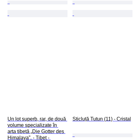
Un lot superb, rar, de două 
Sticluță Tutun (11) - Cristal
volume specializate în 
arta tibetă „Die Gotter des 
Himalaya”. - Tibet - 