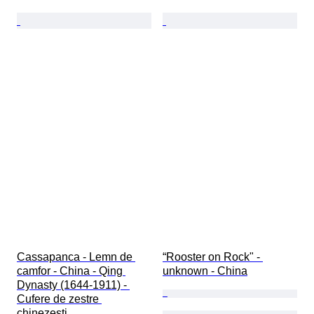
Cassapanca - Lemn de 
“Rooster on Rock" - 
camfor - China - Qing 
unknown - China
Dynasty (1644-1911) - 
Cufere de zestre 
chinezești