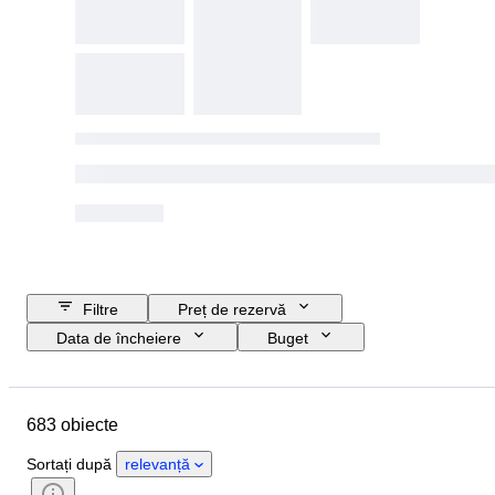
Filtre
Preț de rezervă
Data de încheiere
Buget
Locație
Mărime
Dimensiuni
Obiect
Țara de Proveniență
683 obiecte
Material
Stare
Perioadă
Subiect
Stil
Tehnică
Sortați după
relevanță
Semnătură
Ediție
Limbă