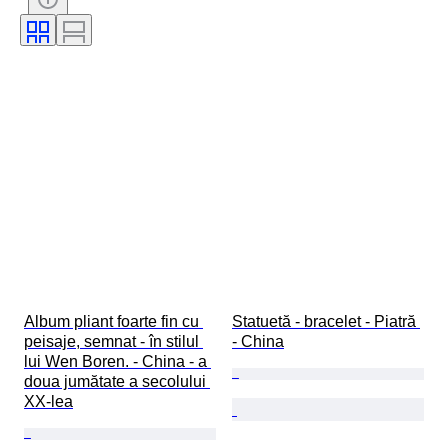
Culoare
Original/ Replica
Decor
Vândut de
Cultură
Tipuri de arheologie
Eră
Model
Proveniență
Album pliant foarte fin cu 
Statuetă - bracelet - Piatră 
peisaje, semnat - în stilul 
- China
lui Wen Boren. - China - a 
doua jumătate a secolului 
XX-lea