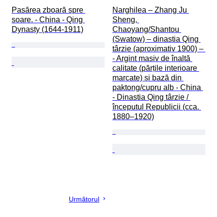
Pasărea zboară spre 
Narghilea – Zhang Ju 
soare. - China - Qing 
Sheng, 
Dynasty (1644-1911)
Chaoyang/Shantou 
(Swatow) – dinastia Qing 
târzie (aproximativ 1900) – 
- Argint masiv de înaltă 
calitate (părțile interioare 
marcate) și bază din 
paktong/cupru alb - China 
- Dinastia Qing târzie / 
începutul Republicii (cca. 
1880–1920)
Următorul