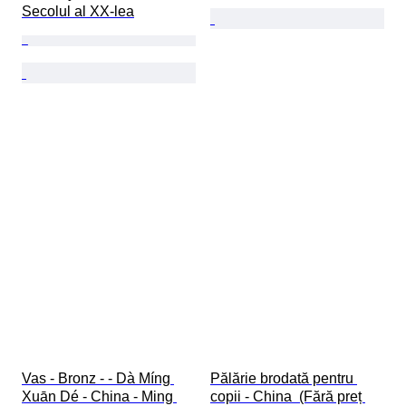
Secolul al XX-lea
Vas - Bronz - - Dà Míng 
Pălărie brodată pentru 
Xuān Dé - China - Ming 
copii - China  (Fără preț 