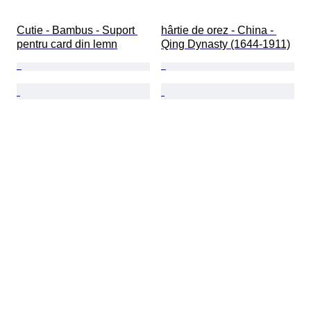
Cutie - Bambus - Suport 
hârtie de orez - China - 
pentru card din lemn
Qing Dynasty (1644-1911)