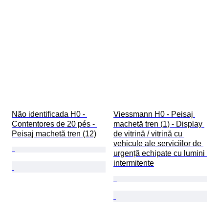
Não identificada H0 - 
Viessmann H0 - Peisaj 
Contentores de 20 pés - 
machetă tren (1) - Display 
Peisaj machetă tren (12)
de vitrină / vitrină cu 
vehicule ale serviciilor de 
urgență echipate cu lumini 
intermitente