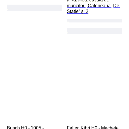
muncitori, Cafeneaua „De 
Statie” și 2
Busch H0 - 1005 - 
Faller, Kibri H0 - Machete 