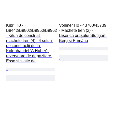
Kibri H0 - 
Vollmer H0 - 43760/43739 
B9442/B9802/B9950/B9962 
- Machete tren (2) - 
- Kituri de construit 
Biserica orașului Stuttgart-
machete tren (4) - 4 seturi 
Berg și Primăria
de construcții de la 
Kolenhandel 'A.Huber', 
rezervoare de depozitare 
Esso și stație de