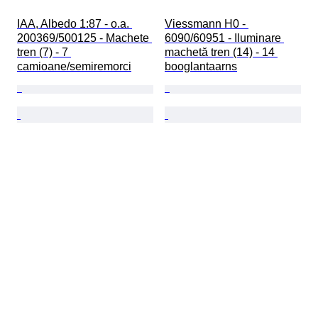
IAA, Albedo 1:87 - o.a. 
Viessmann H0 - 
200369/500125 - Machete 
6090/60951 - Iluminare 
tren (7) - 7 
machetă tren (14) - 14 
camioane/semiremorci
booglantaarns