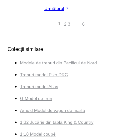
Următorul
1
2
3
…
6
Colecții similare
Modele de trenuri din Pacificul de Nord
Trenuri model Piko DRG
Trenuri model Atlas
G Model de tren
Arnold Model de vagon de marfă
1:32 Jucărie din tablă King & Country
1:18 Model coupé