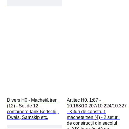
Divers H0 - Machetă tren 
Artitec H0, 1:87 - 
(12) - Set de 12 
10.168/10.207/10.224/10.327 
containere-tank Bertschi, 
- Kituri de construit 
Ewals, Samskip etc.
machete tren (4) - 2 seturi 
de construcții din secolul 
al XIX-lea: căsuță de 