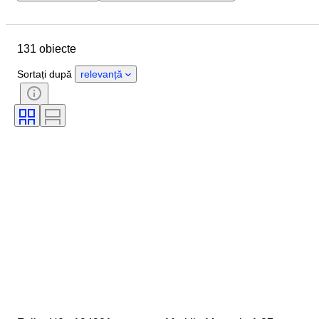
Locație
Marcă
Obiect
Țara de Proveniență
Material
131 obiecte
Stare
Extra
Perioadă
Stil
Culoare
Scală
Sortați după
relevanță
Control
Alimentare electrică
Eră