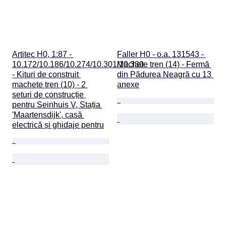
Artitec H0, 1:87 - 
Faller H0 - o.a. 131543 - 
10.172/10.186/10.274/10.301/10.330 
Machete tren (14) - Fermă 
- Kituri de construit 
din Pădurea Neagră cu 13 
machete tren (10) - 2 
anexe
seturi de construcție 
pentru Seinhuis V, Stația 
'Maartensdijk', casă 
electrică și ghidaje pentru