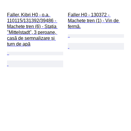
Faller, Kibri H0 - o.a. 
Faller H0 - 130372 - 
110115/131392/39486 - 
Machete tren (1) - Vin de 
Machete tren (6) - Stația 
fermă.
"Mittelstadt", 3 peroane, 
casă de semnalizare și 
turn de apă