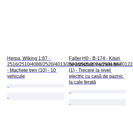
Herpa, Wiking 1:87 - 
Faller H0 - B-174 - Kituri 
2516/2510/4088/2520/4013/2500/2505/2074/2501/6570122
de construit machete tren 
- Machete tren (10) - 10 
(1) - Trecere la nivel 
vehicule
electric cu casă de paznic 
la cale ferată