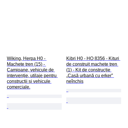
Wiking, Herpa H0 - 
Kibri H0 - HO 8356 - Kituri 
Machete tren (15) - 
de construit machete tren 
Camioane, vehicule de 
(1) - Kit de construcție 
intervenție, utilaje pentru 
„Casă urbană cu erker” 
construcții și vehicule 
neînchis
comerciale.