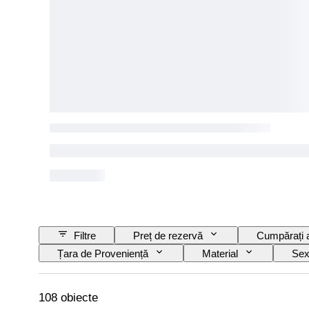
Filtre
Preț de rezervă
Cumpărați
Țara de Proveniență
Material
Sex
Mărime articol
Model
Mărimea la 
108 obiecte