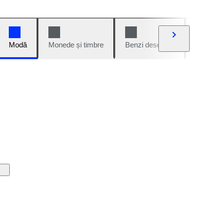
Modă
Monede și timbre
Benzi desenate
Mașini 