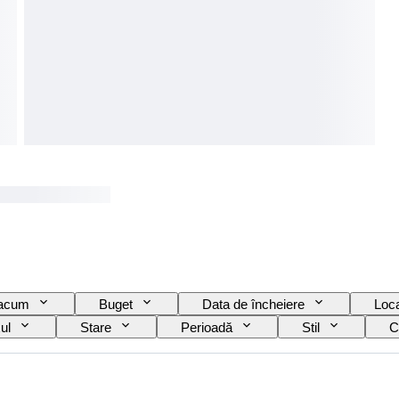
 acum
Buget
Data de încheiere
Loca
ul
Stare
Perioadă
Stil
C
pantofi