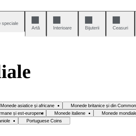
e speciale
Artă
Interioare
Bijuterii
Ceasuri
iale
Monede asiatice și africane
Monede britanice și din Common
mane și est-europene
Monede italiene
Monede mondial
niole
Portuguese Coins