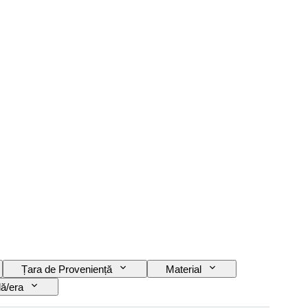
Țara de Proveniență
Material
lă/era