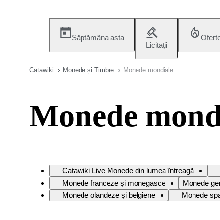
Săptămâna asta
Ofert
Licitații
Catawiki
Monede și Timbre
Monede mondiale
Monede mond
Catawiki Live Monede din lumea întreagă
Monede franceze și monegasce
Monede ger
Monede olandeze și belgiene
Monede spa