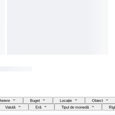
heiere
Buget
Locație
Obiect
Valută
Eră
Tipul de monedă
Rig