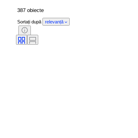
387 obiecte
Sortați după
relevanță