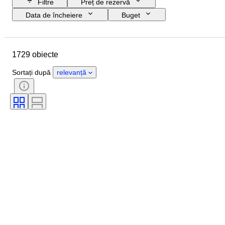
Filtre
Preț de rezervă
Data de încheiere
Buget
Locație
Mărime
Dimensiuni
Marcă
Obiect
1729 obiecte
Țara de Proveniență
Material
Stare
Extra
Perioadă
Sortați după
relevanță
Certificare
Subiect
Stil
Semnătură
Culoare
Mișcarea ceasului
Original/ Replica
Eră
Tratament
Vândut de
Power Reserve
Striking
Testat și funcțional
Artist