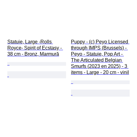
Statuie, Large -Rolls 
Puppy - (c) Peyo Licensed 
Royce- Spirit of Ecstasy - 
through IMPS (Brussels) - 
38 cm - Bronz, Marmură
Peyo - Statuie, Pop Art - 
The Articulated Belgian 
Smurfs (2023 en 2025) - 3 
items - Large - 20 cm - vinil