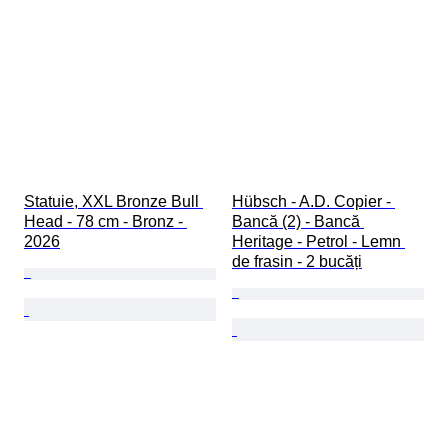
Statuie, XXL Bronze Bull 
Hübsch - A.D. Copier - 
Head - 78 cm - Bronz - 
Bancă (2) - Bancă 
2026
Heritage - Petrol - Lemn 
de frasin - 2 bucăți