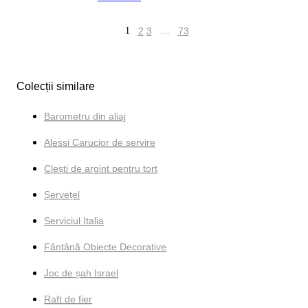
1
2
3
…
73
Colecții similare
Barometru din aliaj
Alessi Carucior de servire
Clești de argint pentru tort
Șervețel
Serviciul Italia
Fântână Obiecte Decorative
Joc de șah Israel
Raft de fier