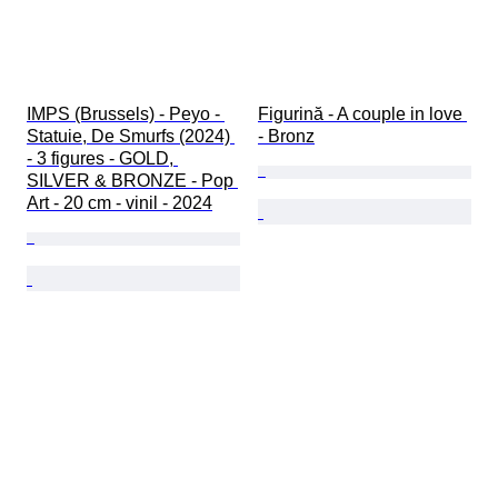
IMPS (Brussels) - Peyo - 
Figurină - A couple in love 
Statuie, De Smurfs (2024) 
- Bronz
- 3 figures - GOLD, 
SILVER & BRONZE - Pop 
Art - 20 cm - vinil - 2024