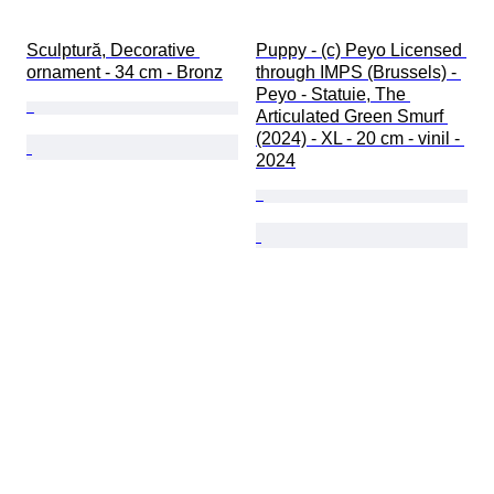
Sculptură, Decorative 
Puppy - (c) Peyo Licensed 
ornament - 34 cm - Bronz
through IMPS (Brussels) - 
Peyo - Statuie, The 
Articulated Green Smurf 
(2024) - XL - 20 cm - vinil - 
2024