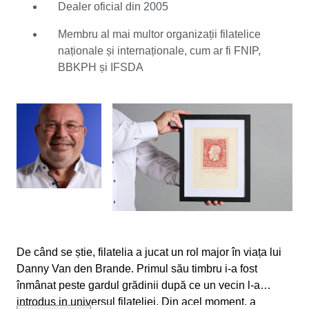
perfecționat abilitățile în colecționarea și tranzacționarea
Dealer oficial din 2005
mărcilor poștale, în special pe piața belgiană. Pentru
Danny, fiecare timbru spune o poveste. Îi place în mod
Membru al mai multor organizații filatelice
deosebit să afle lucruri despre diferitele culturi prin
naționale și internaționale, cum ar fi FNIP,
clădirile, oamenii și subiectele inedite prezentate pe
BBKPH și IFSDA
timbre. După zeci de ani de practică și o experiență
bogată în cadrul cercurilor filatelice, Danny a dobândit
expertiză în evaluarea calității și stării timbrelor, însă tot
se bucură de provocări din când în când. Pentru Danny,
Catawiki este unul dintre cele mai bune locuri pentru a
cumpăra și vinde timbre. Ca expert intern, acționează ca
punct de contact între cumpărători și vânzători - și îi ajută
pe colecționarii nostalgici să găsească comori
nebănuite.
De când se știe, filatelia a jucat un rol major în viața lui
Danny Van den Brande. Primul său timbru i-a fost
înmânat peste gardul grădinii după ce un vecin l-a
introdus in universul filateliei. Din acel moment, a