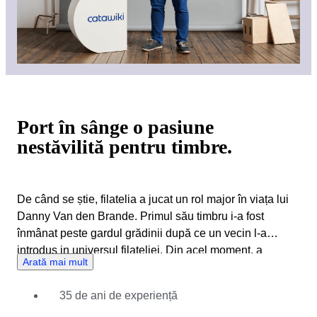
Port în sânge o pasiune
nestăvilită pentru timbre.
De când se știe, filatelia a jucat un rol major în viața lui
Danny Van den Brande. Primul său timbru i-a fost
înmânat peste gardul grădinii după ce un vecin l-a
introdus in universul filateliei. Din acel moment, a
Arată mai mult
petrecut ore întregi analizând fiecare timbru din
cataloage și a început să le comercializeze la începutul
35 de ani de experiență
anilor 1990. Odată cu trecerea timpului, Danny și-a