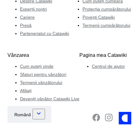
Despre Catawiki
Cum puteți cumpăra
Experții noștri
Protecția cumpărătorului
Cariere
Povești Catawiki
Presă
Termenii cumpărătorului
Parteneriatul cu Catawiki
Vânzarea
Pagina mea Catawiki
Cum puteți vinde
Centrul de ajutor
Sfaturi pentru vânzători
Termenii vânzătorului
Afiliați
Deveniți vânător Catawiki Live