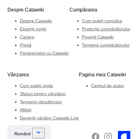
Roberto la categoriile Stilouri și brichete de lux oferite de
Despre Catawiki
Cumpărarea
Catawiki, împărtășindu-și entuziasmul și cunoștințele cu
vânzătorii și cumpărătorii de pe platformă care-i
Despre Catawiki
Cum puteți cumpăra
împărtășesc viziunea.
Experții noștri
Protecția cumpărătorului
Cariere
Povești Catawiki
Presă
Termenii cumpărătorului
Parteneriatul cu Catawiki
Vânzarea
Pagina mea Catawiki
Cum puteți vinde
Centrul de ajutor
Sfaturi pentru vânzători
Termenii vânzătorului
Afiliați
Deveniți vânător Catawiki Live