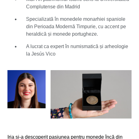
lumea numismaticii cu ajutorul unui profesor, care a
Complutense din Madrid
învățat-o importanța monedelor de-a lungul istoriei.
După aceea, a urmat un al doilea master pentru a studia
Specializată în monedele monarhiei spaniole
monedele și arheologia și a început să lucreze ca expert
din Perioada Modernă Timpurie, cu accent pe
în numismatică și arheologie în cadrul casei
heraldică și monede portugheze.
internaționale de licitații Jesús Vico. În calitate de expert
în monede mondiale la Catawiki, Iria se bucură să facă
A lucrat ca expert în numismatică și arheologie
lumea colecționarilor accesibilă mai multor oameni
la Jesús Vico
pasionați de istorie și, desigur, de monede. Iria este
specializată în monedele monarhiei spaniole din epoca
modernă timpurie, cu un accent deosebit pe heraldică și
monedele portugheze. Expertiza sa se extinde, de
asemenea, la monedele din aur și la diverse tipuri de
monede din întreaga lume.
Iria și-a descoperit pasiunea pentru monede încă din