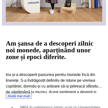
Am șansa de a descoperi zilnic
noi monede, aparținând unor
zone și epoci diferite.
Iria și-a descoperit pasiunea pentru monede încă din
tinerețe. S-a îndrăgostit definitiv de istorie pe vremea
copilăriei, dorindu-și cu ardoare să-și petreacă sfârșitul
de săptămână la muzeu. Acest sentiment a devenit și
Arată mai mult
mai puternic odată cu trecerea timpului. În timp ce studia
pentru obținerea unei diplome MBA, Iria a descoperit
MBA în patrimoniul istoric scris la Universitatea