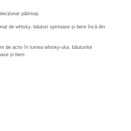
lecționar pătimaș
nat de whisky, băuturi spirtoase și bere încă din
m de activ în lumea whisky-ului, băuturilor
oase și berii