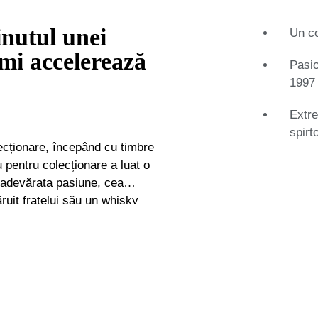
inutul unei
Un co
 îmi accelerează
Pasio
1997
Extre
spirt
ecționare, începând cu timbre
 pentru colecționare a luat o
t adevărata pasiune, cea
ăruit fratelui său un whisky
, 1974\. Nedorind să se
e băuturi în ziua următoare
e. În doar câteva zile,
a născut o nouă colecție. În
i miniaturi Port Ellen. Jeroen
ât o pasiune. Putea fi și o