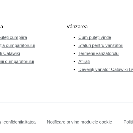
ea
Vânzarea
uteți cumpăra
Cum puteți vinde
ția cumpărătorului
Sfaturi pentru vânzători
i Catawiki
Termenii vânzătorului
ii cumpărătorului
Afiliați
Deveniți vânător Catawiki Li
și confidențialitatea
Notificare privind modulele cookie
Polit