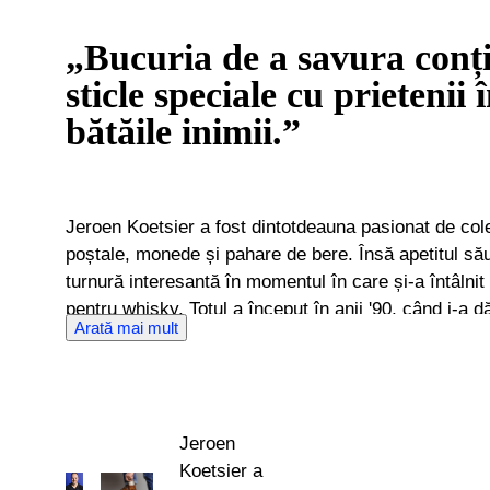
„Bucuria de a savura conț
sticle speciale cu prietenii
bătăile inimii.”
Jeroen Koetsier a fost dintotdeauna pasionat de col
poștale, monede și pahare de bere. Însă apetitul său
turnură interesantă în momentul în care și-a întâlni
pentru whisky. Totul a început în anii '90, când i-a d
Arată mai mult
Ardbeg Single Malt produs în anul nașterii acestuia
despartă de sticlă, Jeroen s-a întors la magazinul d
pentru a cumpăra una marcată cu anul său de nașter
acesteia i s-au alăturat alte șase sticle și curând s-
Jeroen
prezent, aceasta se axează pe cărți despre whisky ș
Koetsier a
și-a dat imediat seama că whisky-ul era mai mult dec