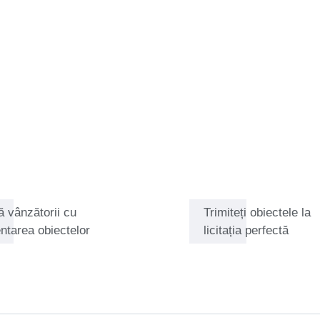
at foarte repede în profesie,
 „Ao” de la distileriile
, Catawiki l-a cooptat ca
ntru sticle rare, vechi și
de Ambasador pentru whisky și
 și promovează în mod
ații atent elaborate și
și specialiști deopotrivă.
tandurile noastre Catawiki
băuturi spirtoase din Europa și
ă vânzătorii cu
Trimiteți obiectele la
ntarea obiectelor
licitația perfectă