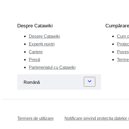
întâlnit
adevărata
pasiune, cea
pentru
Despre Catawiki
Cumpărar
whisky. Totul
Despre Catawiki
Cum p
a început în
Experții noștri
Protec
anii '90,
Cariere
Poveșt
când i-a
Presă
Termen
dăruit
fratelui său
Parteneriatul cu Catawiki
un whisky
Ardbeg
Single Malt
produs în
anul nașterii
acestuia,
1974\.
Termeni de utilizare
Notificare privind protecția datelor 
Nedorind să