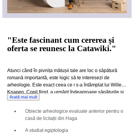
"Este fascinant cum cererea și
oferta se reunesc la Catawiki."
Atunci când în pivnița mătușii tale are loc o săpătură
romană importantă, este logic să te interesezi de
arheologie. Este exact ceea ce i s-a întâmplat lui Willem
Knapen. Copil fiind, a urmărit îndeaproape săpăturile și
Arată mai mult
a văzut trecând pe lângă el o mulțime de monede și alte
obiecte. Curând a început să meargă la toate târgurile și
Obiecte arheologice evaluate anterior pentru o
licitațiile de monede și arheologie pentru a-și crea
casă de licitații din Haga
propria colecție. După ce a studiat egiptologia și a lucrat
ca voluntar la Rijksmuseum van Oudheden (Muzeul
A studiat egiptologia