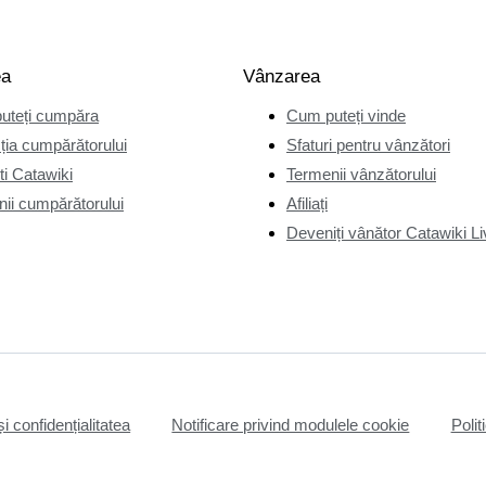
ea
Vânzarea
uteți cumpăra
Cum puteți vinde
ția cumpărătorului
Sfaturi pentru vânzători
i Catawiki
Termenii vânzătorului
ii cumpărătorului
Afiliați
Deveniți vânător Catawiki Li
și confidențialitatea
Notificare privind modulele cookie
Polit