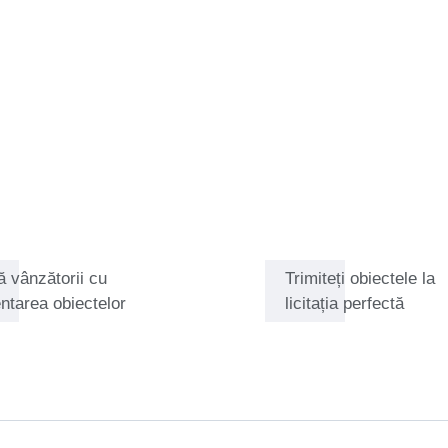
 clasice, Franco se angajează
iabile și cea mai bună experiență
ul și după o licitație.
ă vânzătorii cu
Trimiteți obiectele la
ntarea obiectelor
licitația perfectă