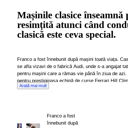
Mașinile clasice înseamnă
resimțită atunci când cond
clasică este ceva special.
Franco a fost înnebunit după mașini toată viața. Ca
se afla vizavi de o fabrică Audi, unde s-a angajat ta
pentru mașini care a rămas vie până în ziua de azi. Franco a lucrat înainte ca COO
pentru prestigioasa echipă de curse Ferrari Hill Cl
Arată mai mult
mașini clasice și super mașini celebre din întreaga
să construiască o rețea de cumpărători și vânzători 
un expert în mașini clasice de neprețuit în cadrul Catawiki. De când s
echipei în 2016, Franco și-a sporit încrederea ca 
Franco a fost
certificat al Federperiti – federația națională pentru 
înnebunit după
Italia – precum și al Comitetului de Prețuri, Ruoteclassiche. Mânat de