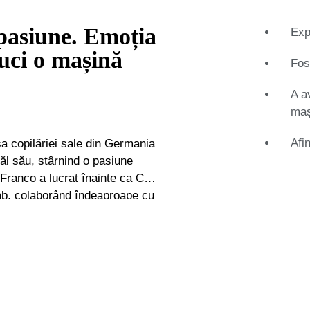
 pasiune. Emoția
Exp
uci o mașină
Fos
A a
maș
Afi
sa copilăriei sale din Germania
tăl său, stârnind o pasiune
imb, colaborând îndeaproape cu
 Europă. Acest lucru i-a permis
de mașini clasice entuziaști -
-a alăturat
expert, devenind membru
experții în mașini clasice din
 pasiunea sa