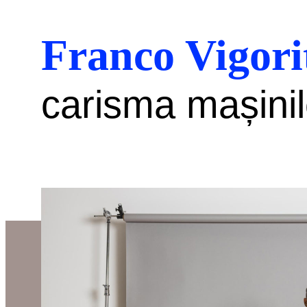
Franco Vigori
carisma mașinil