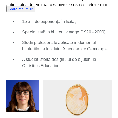
antichități a determinat-o să învețe și să cerceteze mai
Arată mai mult
amănunțit universul bijuteriilor de epocă. Cu o carieră
îndelungată în universul licitațiilor, Laura manifestă
15 ani de experiență în licitații
abilități reale de organizare și plasare a bijuteriilor în
licitații. Pe lângă experiența sa profesională, expertiza
Specializată in bijuterii vintage (1920 - 2000)
acesteia în gemologie, bijuterii și antichități este amplă.
Cercetările și cursurile urmate de Laura pe aceste teme
Studii profesionale aplicate în domeniul
au avut darul de a o face să prețuiască și mai mult
bijuteriilor la Institutul American de Gemologie
frumusețea pieselor cu care se delectează zilnic. În
A studiat Istoria designului de bijuterii la
calitate de expert Catawiki cu practică îndelungată,
Christie's Education
Laura se bucură de cunoștințe solide în domeniu.
Apreciază relația creată în timp cu vânzătorii și este
mulțumită când vede un cumpărător câștigând un obiect
îndrăgit la licitație.