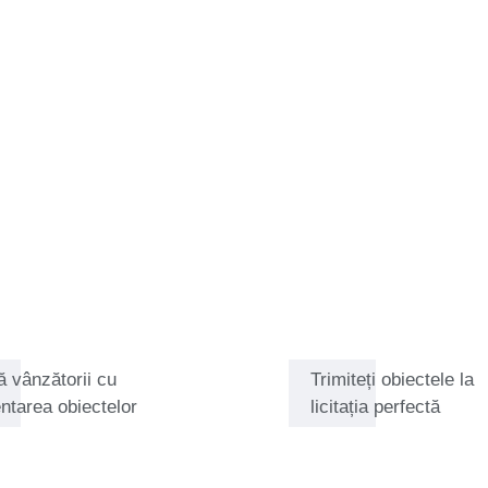
n a lucrat în magazine de
analogică și digitală. Una dintre
 unui aparat foto personalizat
ă din dragoste. Pe lângă
or pasionat de aparate foto.
ință pentru echipamente rare și
zării fotografiilor, negativelor
delicate. Astăzi, în calitate de
entifică aparatele foto cu un
lecționarilor, consolidându-i
a până la rolurile sale de
a lui Edwin face legătura între
 digitală. El împărtășește
rilor.
ă vânzătorii cu
Trimiteți obiectele la
ntarea obiectelor
licitația perfectă