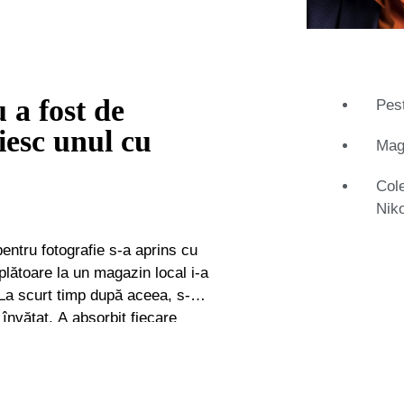
 a fost de
Pest
iesc unul cu
Maga
Cole
Nik
entru fotografie s-a aprins cu
lătoare la un magazin local i-a
. La scurt timp după aceea, s-a
învățat. A absorbit fiecare
fotografia la școala de artă și
ervarea și analiza imaginilor
u arta și știința fotografiei,