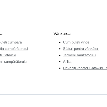
ea
Vânzarea
uteți cumpăra
Cum puteți vinde
ția cumpărătorului
Sfaturi pentru vânzători
i Catawiki
Termenii vânzătorului
ii cumpărătorului
Afiliați
Deveniți vânător Catawiki Li