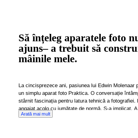
Să înțeleg aparatele foto nu
ajuns– a trebuit să constru
mâinile mele.
La cincisprezece ani, pasiunea lui Edwin Molenaar p
un simplu aparat foto Praktica. O conversație întâmp
stârnit fascinația pentru latura tehnică a fotografiei
angajat acolo cu jumătate de normă. S-a implicat. A 
Arată mai mult
detaliu. Această fundație l-a determinat să studieze 
ulterior la universitate, unde s-a concentrat pe cons
istorice. Studiile sale i-au aprofundat aprecierea pentr