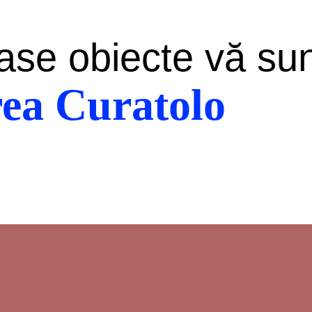
ase obiecte vă su
ea Curatolo