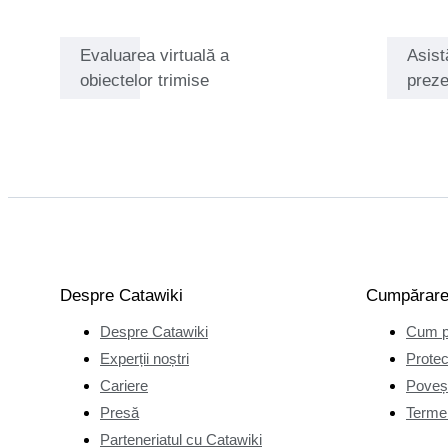
această
licoare de la
Evaluarea virtuală a
Asist
o vârstă
obiectelor trimise
preze
foarte
fragedă. Pe
măsură ce
interesul său
pentru vin și
aroma sa
complexă a
crescut,
Andrea și-a
Despre Catawiki
Cumpărar
perfecționat
Despre Catawiki
Cum p
abilitățile
Experții noștri
Protec
urmând
Cariere
Poveșt
cursurile
Presă
Termen
AIS
Sommelier
Parteneriatul cu Catawiki