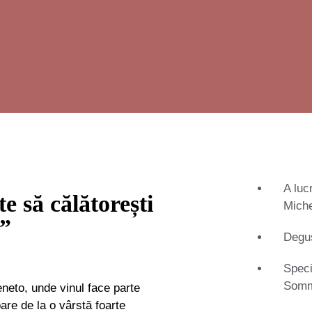
A luc
e să călătorești
Miche
.”
Degus
Speci
Somme
neto, unde vinul face parte