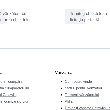
ă vânzătorii cu
Trimiteți obiectele la
ntarea obiectelor
licitația perfectă
ea
Vânzarea
uteți cumpăra
Cum puteți vinde
ția cumpărătorului
Sfaturi pentru vânzători
i Catawiki
Termenii vânzătorului
ii cumpărătorului
Afiliați
Deveniți vânător Catawiki Li