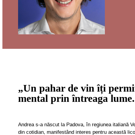
„Un pahar de vin îți permit
mental prin întreaga lume
Andrea s-a născut la Padova, în regiunea italiană Ve
din cotidian, manifestând interes pentru această licoare de la o vârstă foarte