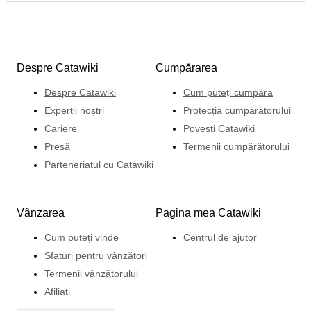
cumpărători, vânzători și alți experți care îi împărțășesc
acceași pasiune pentru arheologie.
Despre Catawiki
Cumpărarea
Despre Catawiki
Cum puteți cumpăra
Experții noștri
Protecția cumpărătorului
Cariere
Povești Catawiki
Presă
Termenii cumpărătorului
Parteneriatul cu Catawiki
Vânzarea
Pagina mea Catawiki
Cum puteți vinde
Centrul de ajutor
Sfaturi pentru vânzători
Termenii vânzătorului
Afiliați