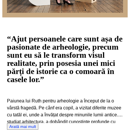
“Ajut persoanele care sunt așa de
pasionate de arheologie, precum
sunt eu să le transform visul
realitate, prin posesia unei mici
părți de istorie ca o comoară în
casele lor.”
Paiunea lui Ruth pentru arheologie a început de la o
vârstă fragedă. Pe cânf era copil, a vizitat diferite muzee
cu tatăl ei, unde a învățat despre minunile lumii antice. A
studiat arhitectura, a dobândit cunoștințe profunde cu
Arată mai mult
privire la clădiri, atât cele moderne, cât și cele istorice.