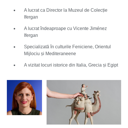
Pe parcursul studiilor, s-a cufundat în studierea despre
A lucrat ca Director la Muzeul de Colecție
culturile antice. Ruth a călătorit în Italia, Grecia și Egipt,
Ifergan
unde a avut ocazia să vadă locuri arheologice
semnificative de primă mână. În 2017, Ruth a început să
A lucrat îndeaproape cu Vicente Jiménez
lucreze ca Director la Muzeul de Colecție Ifergan din
Ifergan
Málaga, Spania. Pe perioada aceasta, a lucrat
îndeaproape cu Vicente Jiménez Ifergan, un
Specializată în culturile Feniciene, Orientul
binecunoscut colecționar de artă antică. În calitate de
Mijlociu și Mediteraneene
expert Catawiki, Ruth adoră “să se gândească la
A vizitat locuri istorice din Italia, Grecia și Egipt
poveștile din spatele obiectelor, motivul pentru care l-a
creat cineva, contexul istoric și cum a fost păstrat pentru
așa mult timp.” Se bucură de ocazia de a lucra cu
cumpărători, vânzători și alți experți care îi împărțășesc
acceași pasiune pentru arheologie.