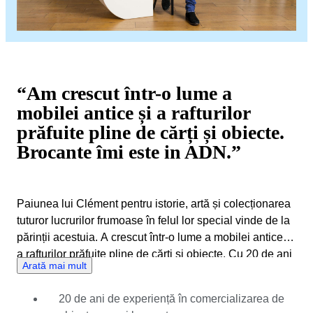
“Am crescut într-o lume a
mobilei antice și a rafturilor
prăfuite pline de cărți și obiecte.
Brocante îmi este in ADN.”
Paiunea lui Clément pentru istorie, artă și colecționarea
tuturor lucrurilor frumoase în felul lor special vinde de la
părinții acestuia. A crescut într-o lume a mobilei antice și
a rafturilor prăfuite pline de cărți și obiecte. Cu 20 de ani
Arată mai mult
de experiență, dintre care 15 i-a petrecut în una dntre
cele mai renumite reprezentațe franceze de obiecte
20 de ani de experiență în comercializarea de
antice și rare la mâna a doua. years’ experience.