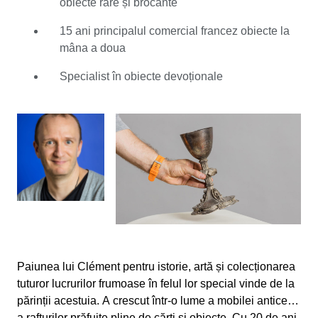
obiecte rare și brocante
Cunoștințele și iubirea lui Clément pentru brocante este
atât largă, cât și firidă. Adoră fiecare obiect special ce îi
15 ani principalul comercial francez obiecte la
vine în cale și abia așteaptă să îi exploreze povestea.
mâna a doua
Specializarea lui Clément este în obiecte devoționale cu
istoriile lor profunde și misterele sentimentale. Clément
Specialist în obiecte devoționale
a săa alăturat Catawiki în 2020 și în sfârșit a găsit casa
unde poate împărtăși cu întreaga lume pasiunea pentru
obiectele rare. Abia așteaptă să învețe totul despre ce
anume face un obiect special pentru proprietarul
acestuia și să ajute la găsirea locului perfect pentru
acesta.
Paiunea lui Clément pentru istorie, artă și colecționarea
tuturor lucrurilor frumoase în felul lor special vinde de la
părinții acestuia. A crescut într-o lume a mobilei antice și
a rafturilor prăfuite pline de cărți și obiecte. Cu 20 de ani