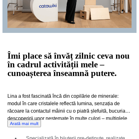
Îmi place să învăț zilnic ceva nou
în cadrul activității mele –
cunoașterea înseamnă putere.
Lina a fost fascinată încă din copilărie de minerale:
modul în care cristalele reflectă lumina, senzația de
răcoare la contactul mâinii cu o piatră șlefuită, bucuria
descoperirii unor nestemate în multe culori – multiplele
Arată mai mult
lor fațete nu au făcut decât să-i sporească interesul. Zeci
de ani mai târziu, o regăsim pe Lina drept expert reputat
Specializată în bijuterii pre-deținute, realizate