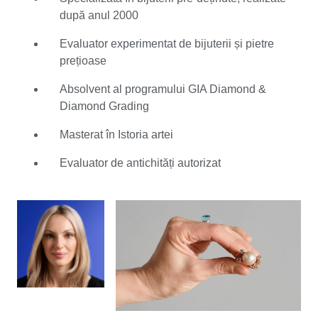
în domeniul său, manifestând aceeași curiozitate ca
după anul 2000
principiu călăuzitor. Pregătirea academică a Linei
include un master în Istoria artei, cu specializări
Evaluator experimentat de bijuterii și pietre
suplimentare în domeniul antichităților și bijuteriilor la
prețioase
diferite universități din Rusia natală. Și-a desfășurat
activitatea în continuare ca specialist și evaluator,
Absolvent al programului GIA Diamond &
împărtășind din cunoștințele sale bijutierilor din toate
Diamond Grading
colțurile lumii. Această abordare dinamică îi oferă
Masterat în Istoria artei
abilitatea unică de a înțelege complexele proprietăți și
modalități de tratare ale pietrelor prețioase, permițându-i
Evaluator de antichități autorizat
în același timp să asocieze diversele bijuterii contextului
lor istoric. Lina a lucrat cu toate tipurile de bijuterii, de la
giuvaiere elitiste de mare valoare, până la piese
destinate publicului larg. Specializată în bijuterii
moderne pre-deținute în cadrul Catawiki, aceasta
apreciază în mod deosebit faptul că nu prețul este cel
care stabilește nivelul interesului, ci farmecul respectivei
podoabe. Bijuteriile noi tind să includă o variantă
premium, spre deosebire de piesele pre-deținute, pentru