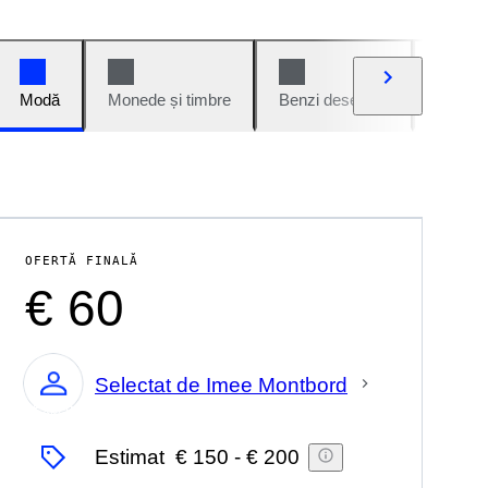
Modă
Monede și timbre
Benzi desenate
Mașini 
OFERTĂ FINALĂ
€ 60
Selectat de Imee Montbord
Expert
Estimat
€ 150
-
€ 200