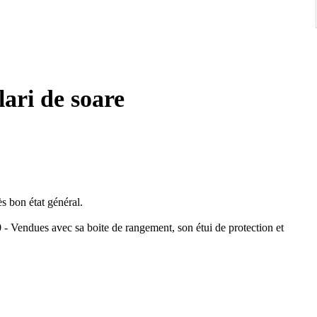
ari de soare
 bon état général.
 - Vendues avec sa boite de rangement, son étui de protection et
hes sont en résine couleur vert foncé sur une face et vert avec des
e apparente.
.
 13,5 cm - Longueur des branches 12,5 cm.
5[]12 125.