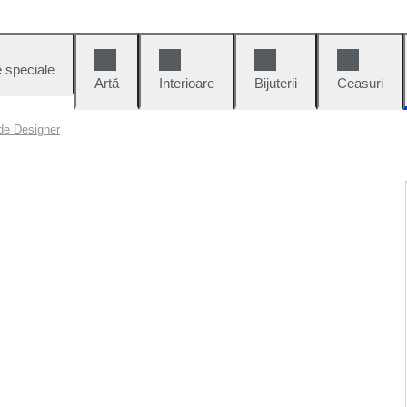
e speciale
Artă
Interioare
Bijuterii
Ceasuri
 de Designer