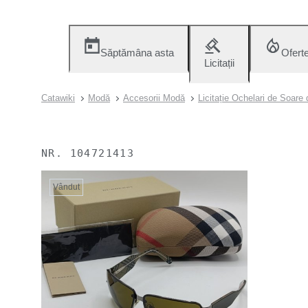
Săptămâna asta
Ofert
Licitații
Catawiki
Modă
Accesorii Modă
Licitație Ochelari de Soare
NR.
104721413
Vândut