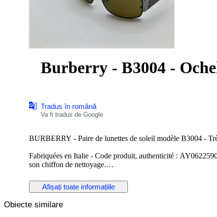
Burberry - B3004 - Ochel
Tradus în română
Va fi tradus de Google
BURBERRY - Paire de lunettes de soleil modèle B3004 - Très
Fabriquées en Italie - Code produit, authenticité : AY0622590
son chiffon de nettoyage.
La monture est en métal argenté, finition brillante - Les branc
motifs à carreaux sur l'autre face - Le masque est sans montur
Afișați toate informațiile
Les verres sont teintés uniformément, avec des micros rayures
Obiecte similare
Dimensions : Hauteur du masque 4,8 cm - Largeur du masque
Inscriptions : Burberry Made in Italy CE // B3004 1003/73 6