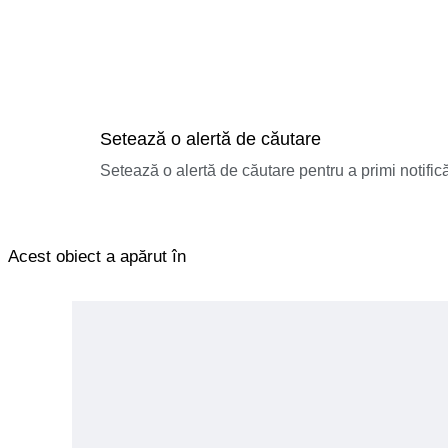
Setează o alertă de căutare
Setează o alertă de căutare pentru a primi notificăr
Acest obiect a apărut în