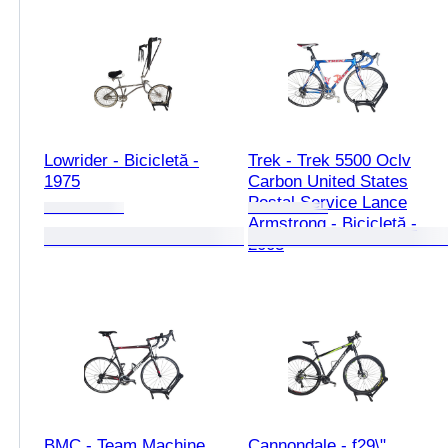
Lowrider - Bicicletă -
Trek - Trek 5500 Oclv
1975
Carbon United States
Postal Service Lance
Armstrong - Bicicletă -
2003
BMC - Team Machine
Cannondale - f29\"