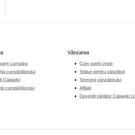
ea
Vânzarea
uteți cumpăra
Cum puteți vinde
ția cumpărătorului
Sfaturi pentru vânzători
i Catawiki
Termenii vânzătorului
ii cumpărătorului
Afiliați
Deveniți vânător Catawiki Li