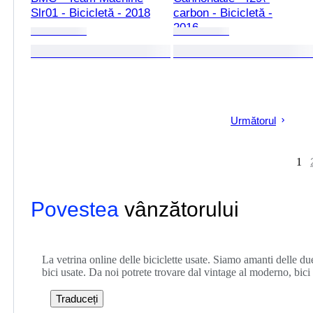
Slr01 - Bicicletă - 2018
carbon - Bicicletă -
2016
Următorul
1
Povestea
vânzătorului
La vetrina online delle biciclette usate. Siamo amanti delle du
bici usate. Da noi potrete trovare dal vintage al moderno, bic
Traduceți