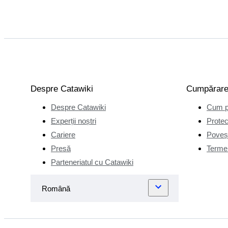
Despre Catawiki
Cumpărar
Despre Catawiki
Cum p
Experții noștri
Protec
Cariere
Poveșt
Presă
Termen
Parteneriatul cu Catawiki