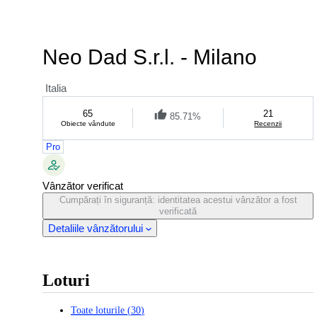
Neo Dad S.r.l. - Milano
Italia
65
21
85.71%
Obiecte vândute
Recenzii
Pro
Vânzător verificat
Cumpărați în siguranță: identitatea acestui vânzător a fost
verificată
Detaliile vânzătorului
Loturi
Toate loturile
(
30
)