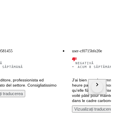
0581455
user-cf0715bfe20e
Ă
NEGATIVĂ
 SĂPTĂMÂNĂ
•
ACUM 8 SĂPTĂMÂNI
ditore, professionista ed
J'ai bien reçu la commande en
to del settore. Consigliatissimo
heure parfait , j'ai monté le vé
qu'elle fût ma surprise roue du 
ți traducerea
voilé pâté pour maintenir la rou
dans le cadre carbone
Vizualizați traducerea