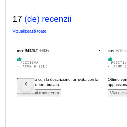
17
(de) recenzii
Vizualizează toate
user-9d3262144805
user-9764d
POZITIVĂ
POZITIV
•
ACUM 6 ZILE
•
ACUM 1
Bici in linea con la descrizione, arrivata con la
Ottimo ven
ruota posteriore bucata.
appassiona
Vizualizați traducerea
Vizualiza