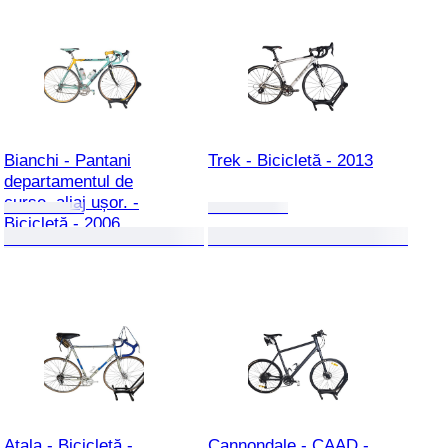
Bianchi - Pantani
Trek - Bicicletă - 2013
departamentul de
curse, aliaj ușor. -
Bicicletă - 2006
Atala - Bicicletă -
Cannondale - CAAD -