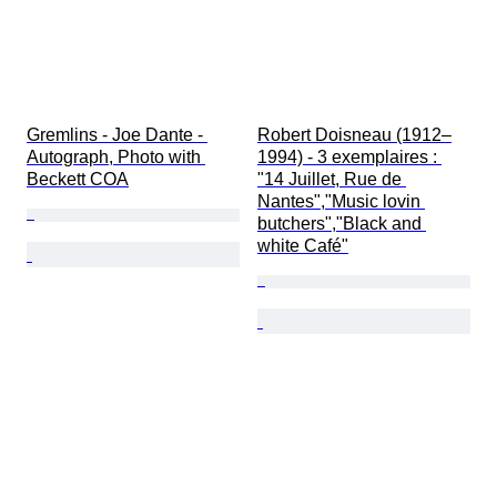
Gremlins - Joe Dante - 
Robert Doisneau (1912–
Autograph, Photo with 
1994) - 3 exemplaires : 
Beckett COA
"14 Juillet, Rue de 
Nantes","Music lovin 
butchers","Black and 
white Café"