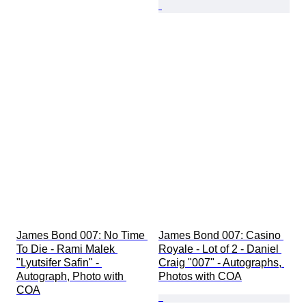
James Bond 007: No Time 
James Bond 007: Casino 
To Die - Rami Malek 
Royale - Lot of 2 - Daniel 
"Lyutsifer Safin" - 
Craig "007" - Autographs, 
Autograph, Photo with 
Photos with COA
COA