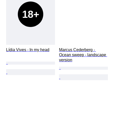
18+
Lídia Vives - In my head
Marcus Cederberg - 
Ocean sweep - landscape 
version