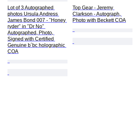
Lot of 3 Autographed 
Top Gear - Jeremy 
photos Ursula Andress 
Clarkson - Autograph, 
James Bond 007 - "Honey 
Photo with Beckett COA
ryder" in "Dr No" 
Autographed, Photo, 
Signed with Certified 
Genuine b´bc holographic 
COA