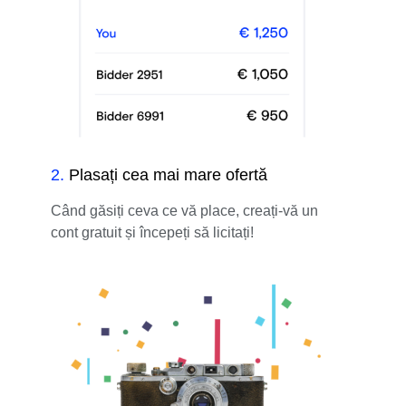
2
.
Plasați cea mai mare ofertă
Când găsiți ceva ce vă place, creați-vă un
cont gratuit și începeți să licitați!