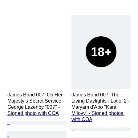
18+
James Bond 007: On Her 
James Bond 007: The 
Majesty’s Secret Service - 
Living Daylights - Lot of 2 - 
George Lazenby "007" - 
Maryam d'Abo "Kara 
Signed photo with COA
Milovy" - Signed photos 
with COA