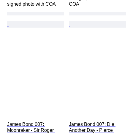
signed photo with COA
COA
James Bond 007: 
James Bond 007: Die 
Moonraker - Sir Roger 
Another Day - Pierce 