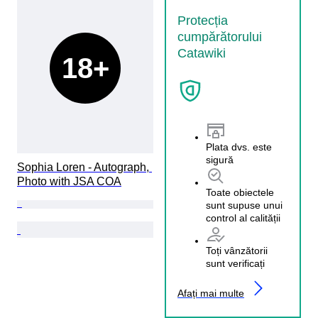
Protecția
cumpărătorului
Catawiki
18+
Plata dvs. este
sigură
Sophia Loren - Autograph, 
Photo with JSA COA
Toate obiectele
sunt supuse unui
control al calității
Toți vânzătorii
sunt verificați
Afați mai multe