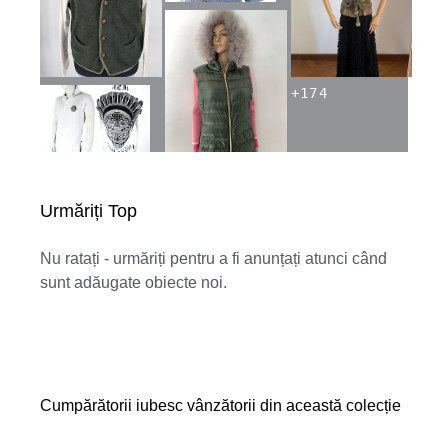
+
174
Urmăriți Top
Nu ratați - urmăriți pentru a fi anunțați atunci când
sunt adăugate obiecte noi.
Cumpărătorii iubesc vânzătorii din această colecție