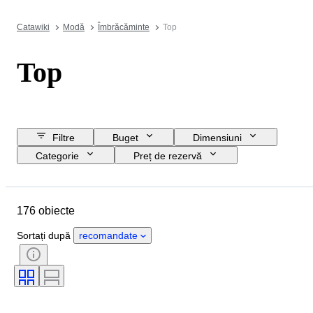
Catawiki
Modă
Îmbrăcăminte
Top
Top
Filtre
Buget
Dimensiuni
Categorie
Preț de rezervă
Data de încheiere
Locație
Marcă
Obiect
176 obiecte
Țara de Proveniență
Material
Sexul
Stare
Culoare
Sortați după
recomandate
Mărimea hainelor
Eră
Mărime articol
Model