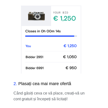
2
.
Plasați cea mai mare ofertă
Când găsiți ceva ce vă place, creați-vă un
cont gratuit și începeți să licitați!