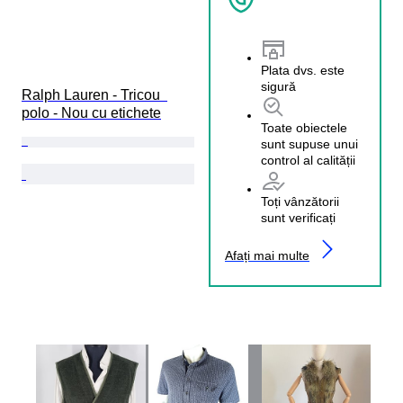
Plata dvs. este
sigură
Ralph Lauren - Tricou  
polo - Nou cu etichete
Toate obiectele
sunt supuse unui
control al calității
Toți vânzătorii
sunt verificați
Afați mai multe