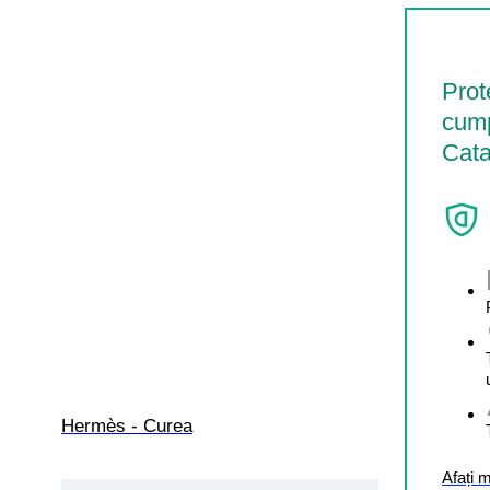
Prot
cump
Cata
Hermès - Curea
Afați 