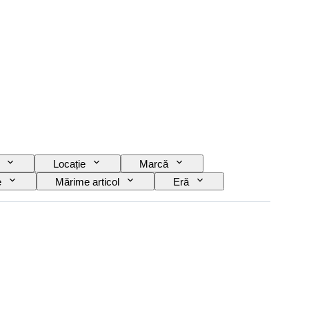
Locație
Marcă
e
Mărime articol
Eră