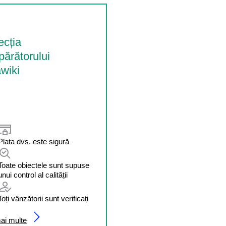
ecția
ărătorului
wiki
Plata dvs. este sigură
Toate obiectele sunt supuse
unui control al calității
Toți vânzătorii sunt verificați
mai multe