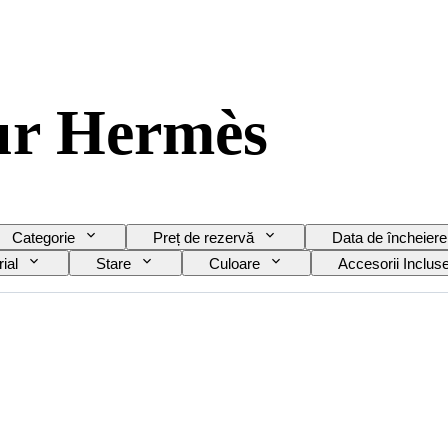
ur Hermès
Categorie
Preț de rezervă
Data de încheiere
ial
Stare
Culoare
Accesorii Inclus