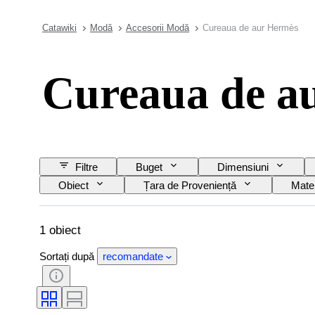
Catawiki
Modă
Accesorii Modă
Cureaua de aur Hermès
Cureaua de a
Filtre
Buget
Dimensiuni
Obiect
Țara de Proveniență
Mater
1 obiect
Sortați după
recomandate