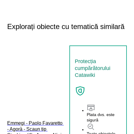
Explorați obiecte cu tematică similară
Protecția
cumpărătorului
Catawiki
Plata dvs. este
sigură
Emmegi - Paolo Favaretto 
- Agorà - Scaun tip 
Toate obiectele