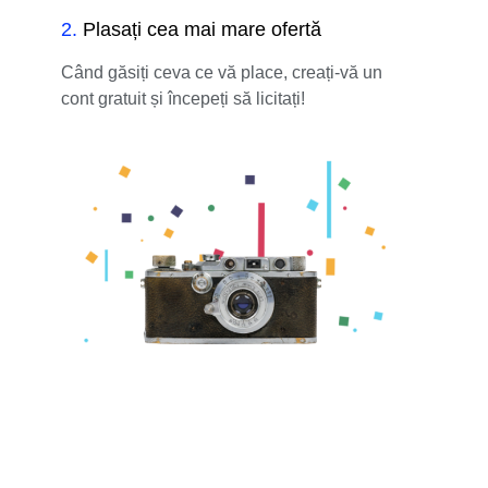
2
.
Plasați cea mai mare ofertă
Când găsiți ceva ce vă place, creați-vă un
cont gratuit și începeți să licitați!