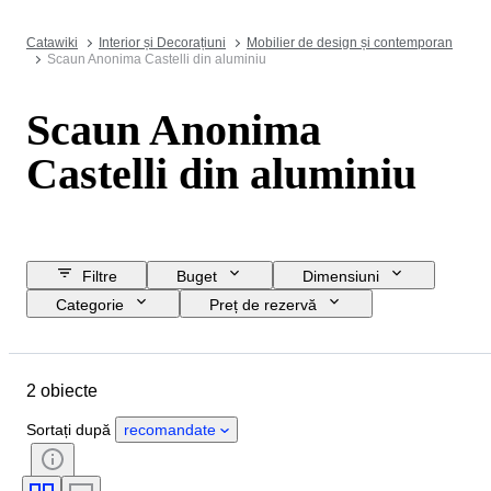
Catawiki
Interior și Decorațiuni
Mobilier de design și contemporan
Scaun Anonima Castelli din aluminiu
Scaun Anonima
Castelli din aluminiu
Filtre
Buget
Dimensiuni
Categorie
Preț de rezervă
Data de încheiere
Locație
Marcă
Obiect
2 obiecte
Țara de Proveniență
Material
Stare
Perioadă
Stil
Sortați după
recomandate
Eră
Creator
Model