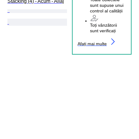
Stacking (4) - Acum - Aliaj
sunt supuse unui
control al calității
Toți vânzătorii
sunt verificați
Afați mai multe