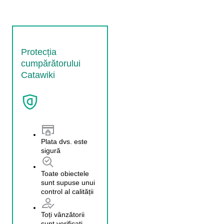
Protecția
cumpărătorului
Catawiki
Plata dvs. este
sigură
Toate obiectele
sunt supuse unui
control al calității
Toți vânzătorii
sunt verificați