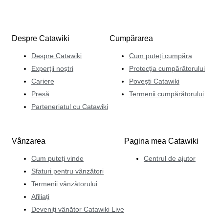
Despre Catawiki
Cumpărarea
Despre Catawiki
Cum puteți cumpăra
Experții noștri
Protecția cumpărătorului
Cariere
Povești Catawiki
Presă
Termenii cumpărătorului
Parteneriatul cu Catawiki
Vânzarea
Pagina mea Catawiki
Cum puteți vinde
Centrul de ajutor
Sfaturi pentru vânzători
Termenii vânzătorului
Afiliați
Deveniți vânător Catawiki Live