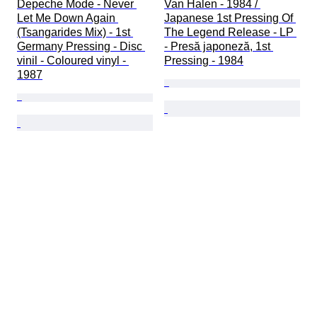
Depeche Mode - Never 
Van Halen - 1984 / 
Let Me Down Again 
Japanese 1st Pressing Of 
(Tsangarides Mix) - 1st 
The Legend Release - LP 
Germany Pressing - Disc 
- Presă japoneză, 1st 
vinil - Coloured vinyl - 
Pressing - 1984
1987