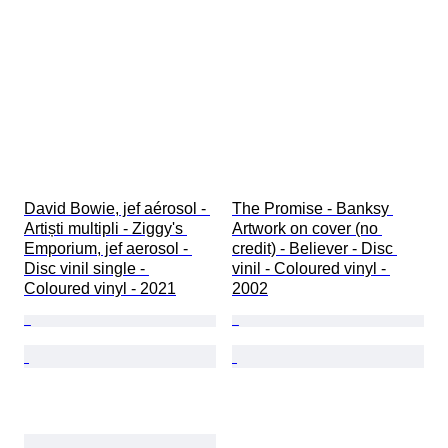
David Bowie, jef aérosol - 
The Promise - Banksy 
Artiști multipli - Ziggy's 
Artwork on cover (no 
Emporium, jef aerosol - 
credit) - Believer - Disc 
Disc vinil single - 
vinil - Coloured vinyl - 
Coloured vinyl - 2021
2002