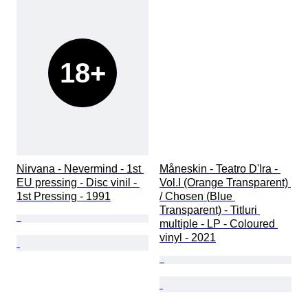
18+
Nirvana - Nevermind - 1st 
Måneskin - Teatro D'Ira - 
EU pressing - Disc vinil - 
Vol.I (Orange Transparent) 
1st Pressing - 1991
/ Chosen (Blue 
Transparent) - Titluri 
multiple - LP - Coloured 
vinyl - 2021