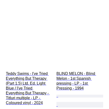
Teddy Swims - I've Tried 
BLIND MELON - Blind 
Everything But Therapy 
Melon - 1st Spanish 
(Part 1.5) Ltd. Ed. Light 
pressing - LP - 1st 
Blue / I've Tried 
Pressing - 1994
Everything But Therapy - 
Titluri multiple - LP - 
Coloured vinyl - 2024