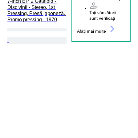
7-inch EP, 2 Gatefold - 
Disc vinil - Stereo, 1st 
Toți vânzătorii
Pressing, Presă japoneză, 
sunt verificați
Promo pressing - 1970
Afați mai multe