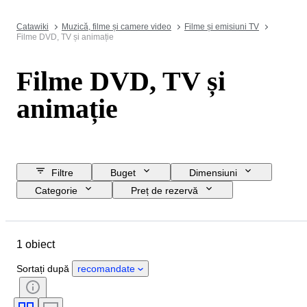
Catawiki
Muzică, filme și camere video
Filme și emisiuni TV
Filme DVD, TV și animație
Filme DVD, TV și
animație
Filtre
Buget
Dimensiuni
Categorie
Preț de rezervă
Data de încheiere
Locație
Obiect
Stare
Stil
1 obiect
Record Label
Eră
Sortați după
recomandate