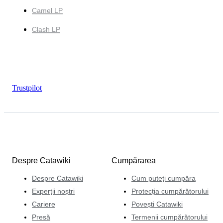
Camel LP
Clash LP
Trustpilot
Despre Catawiki
Cumpărarea
Despre Catawiki
Cum puteți cumpăra
Experții noștri
Protecția cumpărătorului
Cariere
Povești Catawiki
Presă
Termenii cumpărătorului