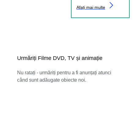
Afați mai multe
Urmăriți Filme DVD, TV și animație
Nu ratați - urmăriți pentru a fi anunțați atunci
când sunt adăugate obiecte noi.