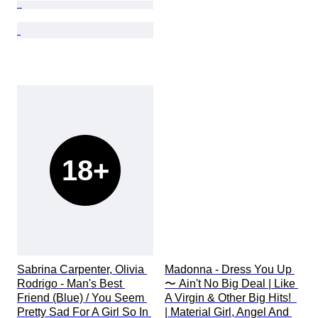
18+
Sabrina Carpenter, Olivia 
Madonna - Dress You Up 
Rodrigo - Man's Best 
〜 Ain't No Big Deal | Like 
Friend (Blue) / You Seem 
A Virgin & Other Big Hits!  
Pretty Sad For A Girl So In 
| Material Girl, Angel And 