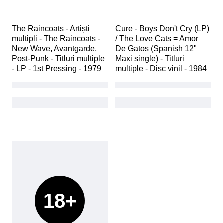
The Raincoats - Artiști 
Cure - Boys Don't Cry (LP) 
multipli - The Raincoats - 	
/ The Love Cats = Amor 
New Wave, Avantgarde, 
De Gatos (Spanish 12" 
Post-Punk - Titluri multiple 
Maxi single) - Titluri 
- LP - 1st Pressing - 1979
multiple - Disc vinil - 1984
18+