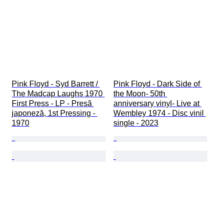
Pink Floyd - Syd Barrett / 
Pink Floyd - Dark Side of 
The Madcap Laughs 1970 
the Moon- 50th 
First Press - LP - Presă 
anniversary vinyl- Live at 
japoneză, 1st Pressing - 
Wembley 1974 - Disc vinil 
1970
single - 2023