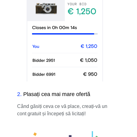
2
.
Plasați cea mai mare ofertă
Când găsiți ceva ce vă place, creați-vă un
cont gratuit și începeți să licitați!