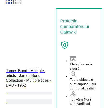
Protecția
cumpărătorului
Catawiki
Plata dvs. este
sigură
James Bond - Multiple 
artists - James Bond 
Toate obiectele
Collection - Multiple titles - 
sunt supuse unui
DVD - 1962
control al calității
Toți vânzătorii
sunt verificați