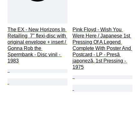
The EX - New Horizons In 
Pink Floyd - Wish You 
Retailing  7" flexi-disc with 
Were Here / Japanese 1st 
original envelope + insert / 
Pressing Of A Legend 
Gonna Rob the 
Complete With Poster And 
Spermbank - Disc vinil - 
Postcard - LP - Presă 
1983
japoneză, 1st Pressing - 
1975