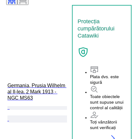
Protecția
cumpărătorului
Catawiki
Plata dvs. este
sigură
Germania, Prusia Wilhelm 
al II-lea. 2 Mark 1913 - 
Toate obiectele
NGC MS63
sunt supuse unui
control al calității
Toți vânzătorii
sunt verificați