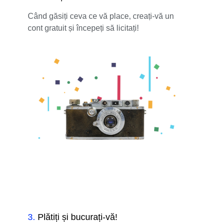
Când găsiți ceva ce vă place, creați-vă un
cont gratuit și începeți să licitați!
3
.
Plătiți și bucurați-vă!