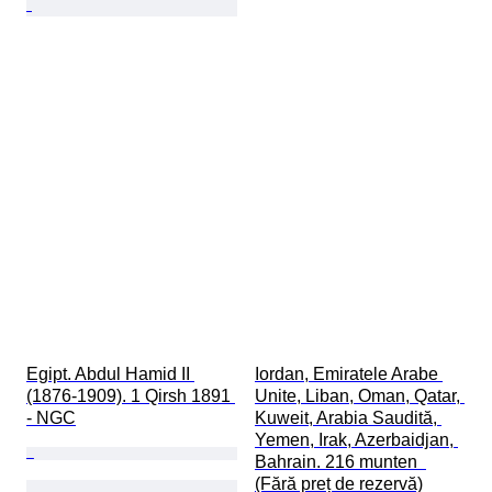
Egipt. Abdul Hamid II 
Iordan, Emiratele Arabe 
(1876-1909). 1 Qirsh 1891 
Unite, Liban, Oman, Qatar, 
- NGC
Kuweit, Arabia Saudită, 
Yemen, Irak, Azerbaidjan, 
Bahrain. 216 munten  
(Fără preț de rezervă)