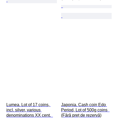
Lumea. Lot of 17 coins, 
Japonia. Cash coin Edo 
incl. silver, various 
Period, Lot of 500g coins  
denominations XX cent.  
(Fără preț de rezervă)