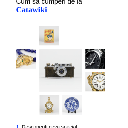
Cum să cumperi de la
Catawiki
1
.
Descoperiți ceva special