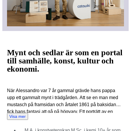
Mynt och sedlar är som en portal
till samhälle, konst, kultur och
ekonomi.
När Alessandro var 7 år gammal grävde hans pappa
upp ett gammalt mynt i trädgården. Att se en man med
mustasch på framsidan och årtalet 1861 på baksidan
fick hans fantasi att gå på högvarv. Ett porträtt av en
Visa mer
sheriff! Det måste komma från vilda västern-eran, på den
tiden då den här bakgården var en öken! Eller det var i
M.A. i konstvetenskap M.Sc. i kemi 10+ år som