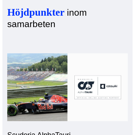
Höjdpunkter
inom
samarbeten
Scuderia AlphaTauri