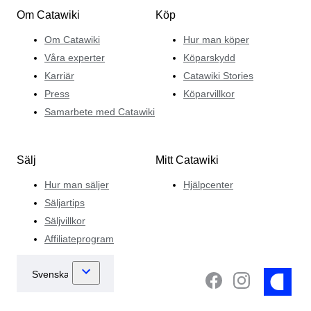
fantastiska fynd till sina auktioner – och ser alltid till att
Om Catawiki
Köp
det finns något för varje budget.
Om Catawiki
Hur man köper
Våra experter
Köparskydd
Karriär
Catawiki Stories
Press
Köparvillkor
Samarbete med Catawiki
Sälj
Mitt Catawiki
Hur man säljer
Hjälpcenter
Säljartips
Säljvillkor
Affiliateprogram