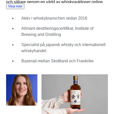
och säljare genom en värld av whiskyauktioner online
Visa mer
med insikt och precision, vilket säkerställer att endast de
mest distinkta och välgjorda urvalen kommer till auktion.
Aktiv i whiskybranschen sedan 2016
Clémence växte upp i hjärtat av vinlandet i Bourgogne
och förväntade sig inte att whisky skulle stjäla hennes
Allmänt destilleringscertifikat, Institute of
hjärta. Men under studietiden i Genève kom en resa till
Brewing and Distilling
Skottland 2012 att förändra allt. Den ena dramen ledde
till den andra, och snart flyttade hon för att arbeta på ett
Specialist på japansk whisky och internationell
destilleri för att fördjupa sig i produktionssidan av
whiskyhandel
whiskytillverkningen. Sedan dess har Clémence byggt
Baserad mellan Skottland och Frankrike
upp en mångsidig karriär inom sprit-branschen som
sträcker sig från destillation, forskning, marknadsföring
till import – särskilt med fokus på japansk whisky.
Hennes första besök i Japan är fortfarande ett av hennes
käraste minnen: att dela sällsynt sake med en värd på ett
pensionat i Kyoto, utan att tala ett gemensamt språk,
men ändå förstå varandra perfekt genom deras
gemensamma kärlek till drycken. För Clémence är
whisky en förbindelselänk. Varje flaska bär på en