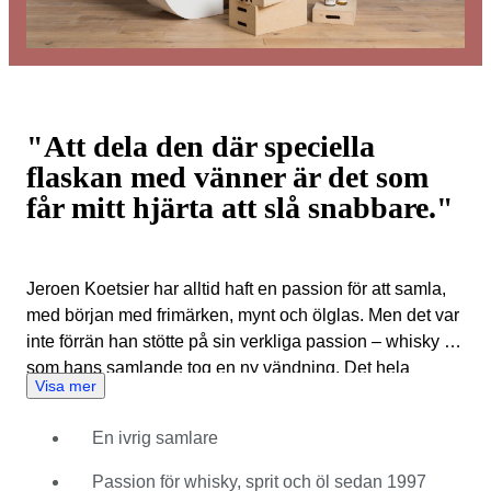
"Att dela den där speciella
flaskan med vänner är det som
får mitt hjärta att slå snabbare."
Jeroen Koetsier har alltid haft en passion för att samla,
med början med frimärken, mynt och ölglas. Men det var
inte förrän han stötte på sin verkliga passion – whisky –
som hans samlande tog en ny vändning. Det hela
Visa mer
började när han gav sin bror en Ardbeg Single Malt
Whisky från hans födelseår, 1974 på 1990-talet. Jeroen
En ivrig samlare
var ovillig att skiljas från flaskan och återvände till
spritbutiken nästa dag för att köpa en från sin egen
Passion för whisky, sprit och öl sedan 1997