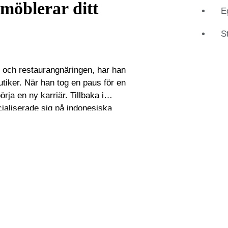
möblerar ditt
E
S
- och restaurangnäringen, har han
utiker. När han tog en paus för en
rja en ny karriär. Tillbaka i
aliserade sig på indonesiska
 använde John Bolt nederländska
över hela landet. När lamporna
öka holländsk design från mitten
råde och gjorde affärer via
i
 kunskaper som expert på Catawiki.
så att endast de autentiska
orska och han gör det genom att
iklar och anteckningar. Detta