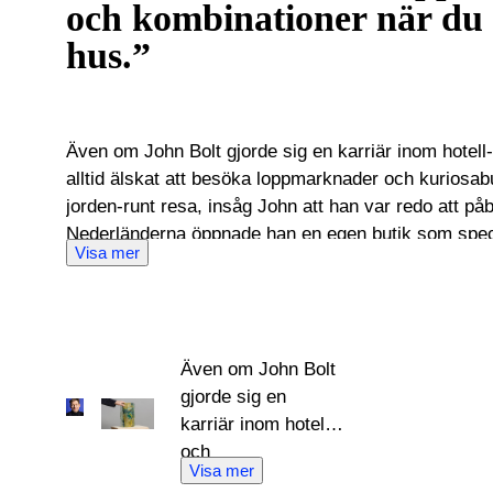
och kombinationer när du 
hus.”
Även om John Bolt gjorde sig en karriär inom hotell
alltid älskat att besöka loppmarknader och kuriosab
jorden-runt resa, insåg John att han var redo att påbö
Nederländerna öppnade han en egen butik som speci
Visa mer
möbler från kolonialtiden. För att belysa sin butik
designlampor som han hämtade upp från marknader 
började sälja bättre än möblerna började han unders
av århundradet. Han blev snart expert inom detta om
Även om John Bolt
internet, sin egen butik samt internationella mässor. Efter att ha haft sin verksamhet 
gjorde sig en
mer än tjugo år är John Bolt redo att tillämpa sina
karriär inom hotell-
Han tenderar att utforma möbel- och lampauktionen 
och
objekten kommer med. Lyckligtvis älskar John att f
Visa mer
restaurangnäringen,
läsa igenom sitt personliga bibliotek av samlade art