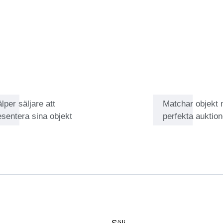
nternet-myter om designers och de
det han älskar bäst: värderar
.
älper säljare att
Matchar objekt
esentera sina objekt
perfekta auktion