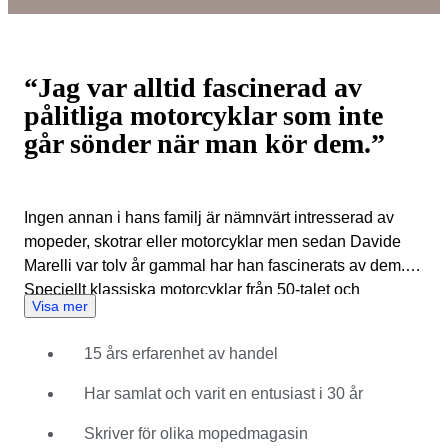
“Jag var alltid fascinerad av
pålitliga motorcyklar som inte
går sönder när man kör dem.”
Ingen annan i hans familj är nämnvärt intresserad av
mopeder, skotrar eller motorcyklar men sedan Davide
Marelli var tolv år gammal har han fascinerats av dem.
Speciellt klassiska motorcyklar från 50-talet och
Visa mer
naturligtvis fick han snart syn på vespor. Det tog därför
inte lång tid förrän han började samla på dem och
15 års erfarenhet av handel
försäljning följde stax därefter. När han sålde en köpte
han två. På det viset har han arbetat med mopeder och
Har samlat och varit en entusiast i 30 år
skotrar hela livet. Förutom ett evigt mekande tycker han
mycket om att åka på dem och en gång åkte han genom
Skriver för olika mopedmagasin