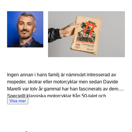
Argentina på en miniskoter. Det publicerades i den
brittiska tidningen 'Scootering'. Tack vare hans intresse
känner Davide Marelli till den italienska
skoterbranschen innan och utan samt alla försäljare och
samlare. Hans nätverk är en stor fördel då Davide
Marelli är en riktigt social man. Han spenderar gärna lite
extra tid på att berätta för potentiella säljare om Catawiki,
hjälper till med foton eller bara pratar ett tag om dess
gemensamma passion. På det här viset bidrar han med
en ökad populäritet för Catawiki bland mopedsamlare.
Ingen annan i hans familj är nämnvärt intresserad av
mopeder, skotrar eller motorcyklar men sedan Davide
Marelli var tolv år gammal har han fascinerats av dem.
Speciellt klassiska motorcyklar från 50-talet och
Visa mer
naturligtvis fick han snart syn på vespor. Det tog därför
inte lång tid förrän han började samla på dem och
försäljning följde stax därefter. När han sålde en köpte
han två. På det viset har han arbetat med mopeder och
skotrar hela livet. Förutom ett evigt mekande tycker han