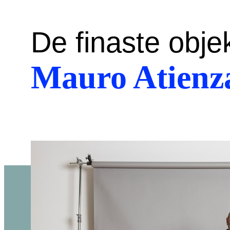
De finaste obje
Mauro Atienz