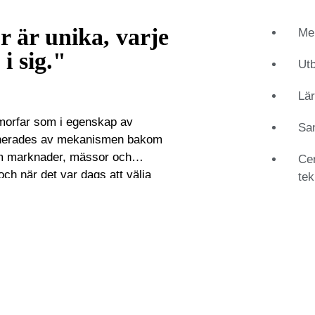
 är unika, varje
Mer
i sig."
Ut
Lär
morfar som i egenskap av
Sam
ascinerades av mekanismen bakom
om marknader, mässor och
Ce
h när det var dags att välja
te
 var meningen att han skulle lära
ecialiserade sig i Schweiz som
g som tillverkade klockor och
je som han skannar de erbjudna
stämma kvaliteten på urverket.
h Rolex-auktioner. Italienare