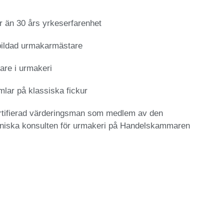
 än 30 års yrkeserfarenhet
bildad urmakarmästare
are i urmakeri
lar på klassiska fickur
rtifierad värderingsman som medlem av den
kniska konsulten för urmakeri på Handelskammaren