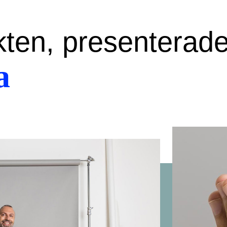
kten, presenterad
a