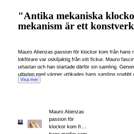
"Antika mekaniska klockor
mekanism är ett konstverk 
Mauro Atienzas passion för klockor kom från hans 
lokförare var oskiljaktig från sitt fickur. Mauro f
urtavlan och han startade därför sin samling. Gen
utbyten med vänner utökades hans samling snabbt oc
Visa mer
vad han skulle studera visste Mauro Atienza att det
sig att bli urmakare. Han studerade i Italien och sp
urmakarmästare. Han arbetade sedan på flera företa
har varit lärare i urmakeri i mer än fem år. En erfaren urmakare som Mauro Atienza
passar verkligen Catawiki bra. Det är med stort nö
Mauro Atienzas
partierna och studerar mekaniken i detalj för att be
passion för
Förutom fickur sysslar han med exklusiva klockor oc
klockor kom från