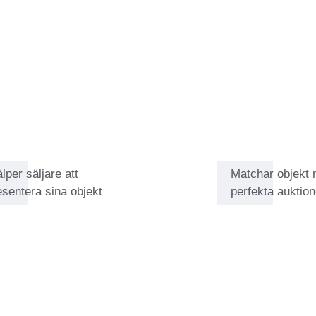
en i åtanke vet Mauro Atienza
na alla aficionados.
älper säljare att
Matchar objekt
esentera sina objekt
perfekta auktion