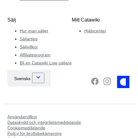
kurera olika auktioner med mynt av hög kvalitet, var och
en med sin egen unika och fascinerande historia.
Sälj
Mitt Catawiki
Hur man säljer
Hjälpcenter
Säljartips
Säljvillkor
Affiliateprogram
Bli en Catawiki Live-säljare
Användarvillkor
Dataskydd och integritetsmeddelande
Cookiemeddelande
Policy för brottsbekämpning