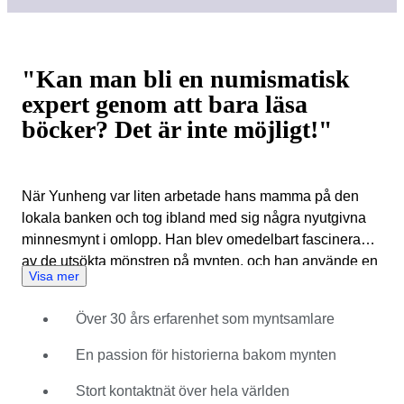
"Kan man bli en numismatisk
expert genom att bara läsa
böcker? Det är inte möjligt!"
När Yunheng var liten arbetade hans mamma på den
lokala banken och tog ibland med sig några nyutgivna
minnesmynt i omlopp. Han blev omedelbart fascinerad
av de utsökta mönstren på mynten, och han använde en
Visa mer
ordbok för att hitta betydelsen av texten på dem. När han
gick i grundskolan gav hans morfar honom en ansenlig
Över 30 års erfarenhet som myntsamlare
mängd gamla kinesiska mynt i present. Han ordnade
mynten i kronologisk ordning, klistrade fast dem på en
En passion för historierna bakom mynten
bit kartong och visade dem stolt för sina vänner. Som du
kan föreställa dig är myntsamlande ett mycket brett
Stort kontaktnät över hela världen