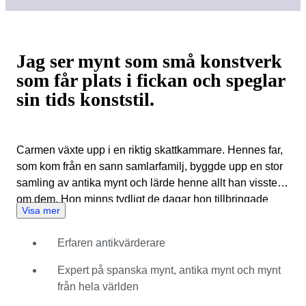
Jag ser mynt som små konstverk
som får plats i fickan och speglar
sin tids konststil.
Carmen växte upp i en riktig skattkammare. Hennes far,
som kom från en sann samlarfamilj, byggde upp en stor
samling av antika mynt och lärde henne allt han visste
om dem. Hon minns tydligt de dagar hon tillbringade
Visa mer
med sin pappa och pratade om Iberiska halvön under
antiken och romersk historia, med de matchande mynten
Erfaren antikvärderare
i handen. I tonåren började hon samla på egna. I takt
med att hon växte in i sin passion riktade Carmen
Expert på spanska mynt, antika mynt och mynt
gradvis sin expertis mot spanska mynt från alla epoker.
från hela världen
Hon har en speciell kärlek till antika romerska och