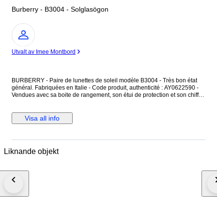
Burberry - B3004 - Solglasögon
Expert
Utvalt av Imee Montbord
BURBERRY - Paire de lunettes de soleil modèle B3004 - Très bon état
général. Fabriquées en Italie - Code produit, authenticité : AY0622590 -
Vendues avec sa boite de rangement, son étui de protection et son chiffon
de nettoyage. La monture est en métal argenté, finition brillante - Les
branches sont en résine couleur vert foncé sur une face et vert avec des
motifs à carreaux sur l'autre face - Le masque est sans monture
Visa all info
apparente. Les verres sont teintés uniformément, avec des micros
rayures. Dimensions : Hauteur du masque 4,8 cm - Largeur du masque
13,5 cm - Longueur des branches 12,5 cm. Inscriptions : Burberry Made in
Italy CE // B3004 1003/73 65[]12 125. Les verres présentent des micros
Liknande objekt
rayures, non visible sur les photos et ne gênant pas la vision. Les lunettes
sont en très bon état général.