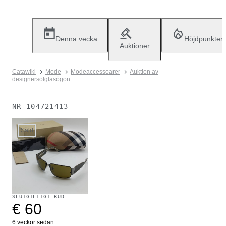
Denna vecka
Höjdpunkter
Auktioner
Catawiki
Mode
Modeaccessoarer
Auktion av
designersolglasögon
NR
104721413
Såld
SLUTGILTIGT BUD
€ 60
6 veckor sedan