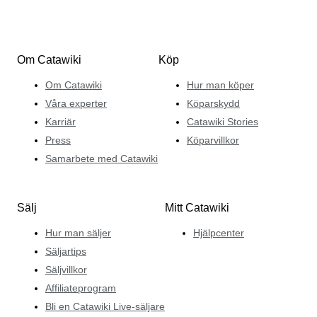
Om Catawiki
Köp
Om Catawiki
Hur man köper
Våra experter
Köparskydd
Karriär
Catawiki Stories
Press
Köparvillkor
Samarbete med Catawiki
Sälj
Mitt Catawiki
Hur man säljer
Hjälpcenter
Säljartips
Säljvillkor
Affiliateprogram
Bli en Catawiki Live-säljare