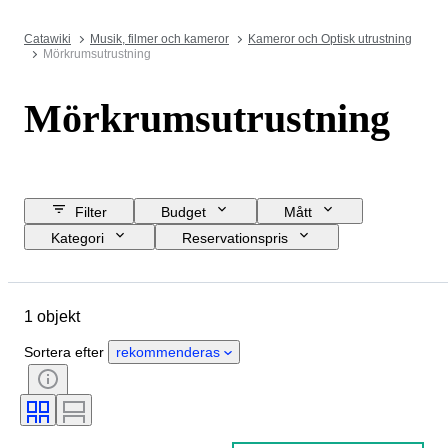
Catawiki
Musik, filmer och kameror
Kameror och Optisk utrustning
Mörkrumsutrustning
Mörkrumsutrustning
Filter
Budget
Mått
Kategori
Reservationspris
Slutdatum
Plats
Märke
Objekt
Skick
Period
1 objekt
Testad och fungerande
Era
Sortera efter
rekommenderas