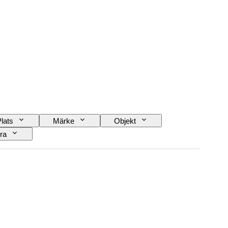
lats
Märke
Objekt
ra