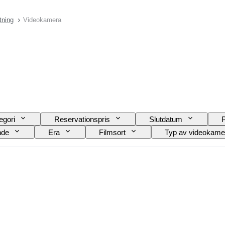
tning
Videokamera
egori
Reservationspris
Slutdatum
P
nde
Era
Filmsort
Typ av videokame