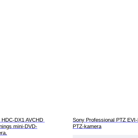
c HDC-DX1 AVCHD 
Sony Professional PTZ EVI
nings mini-DVD-
PTZ-kamera
ra.