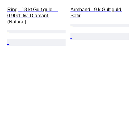
Ring - 18 kt Gult guld -  
Armband - 9 k Gult guld 
0.90ct. tw. Diamant 
Safir
(Natural) 