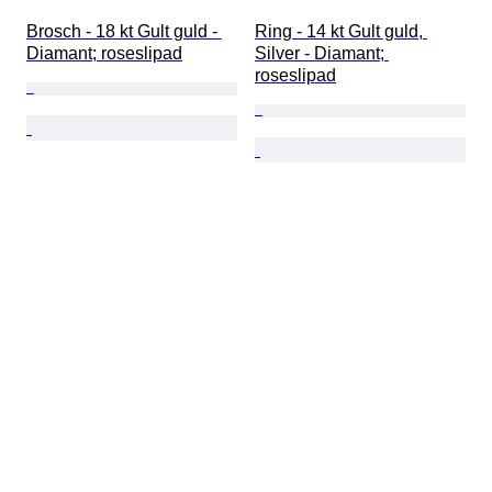
Brosch - 18 kt Gult guld - 
Ring - 14 kt Gult guld, 
Diamant; roseslipad
Silver - Diamant; 
roseslipad