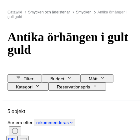
Catawiki
Smycken och ädelstenar
Smycken
Antika örhängen i
gult guld
Antika örhängen i gult
guld
Filter
Budget
Mått
Kategori
Reservationspris
Slutdatum
Plats
Objekt
Ursprungsland
Material
5 objekt
Kön
Skick
Period
Sten
Certifiering
Finhet
Sortera efter
rekommenderas
Stil
Slipning
Era