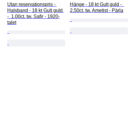
Utan reservationspris - 
Hänge - 18 kt Gult guld -  
Halsband - 18 kt Gult guld 
2.50ct. tw. Ametist - Pärla
-  1.00ct. tw. Safir - 1920-
talet