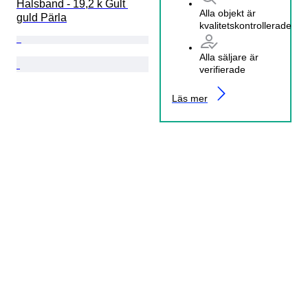
Halsband - 19,2 k Gult 
Alla objekt är
guld Pärla
kvalitetskontrollerade
Alla säljare är
verifierade
Läs mer