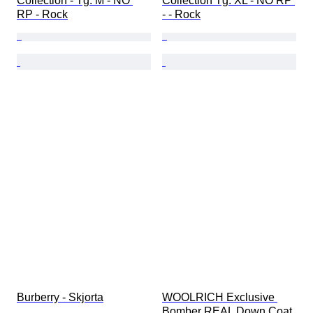
Collection - Tg. M - NO 
Collection Tg. XL - NO RP 
RP - Rock
- - Rock
Burberry - Skjorta
WOOLRICH Exclusive 
Bomber REAL Down Coat 