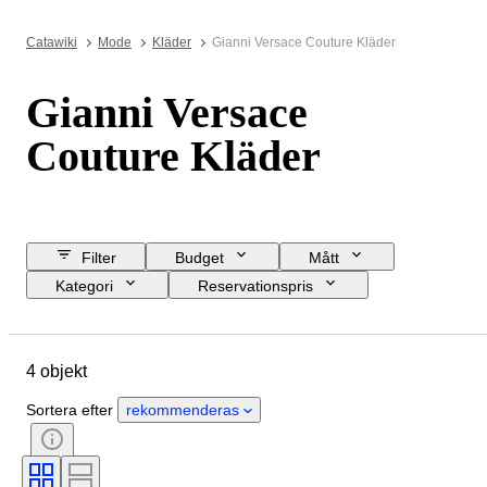
Catawiki
Mode
Kläder
Gianni Versace Couture Kläder
Gianni Versace
Couture Kläder
Filter
Budget
Mått
Kategori
Reservationspris
Slutdatum
Plats
Märke
Objekt
Ursprungsland
4 objekt
Material
Kön
Skick
Färg
Klädstorlek
Era
Sortera efter
rekommenderas
Mönster
Produktstorlek