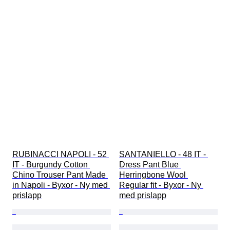
RUBINACCI NAPOLI - 52 
SANTANIELLO - 48 IT - 
IT - Burgundy Cotton 
Dress Pant Blue 
Chino Trouser Pant Made 
Herringbone Wool 
in Napoli - Byxor - Ny med 
Regular fit - Byxor - Ny 
prislapp
med prislapp