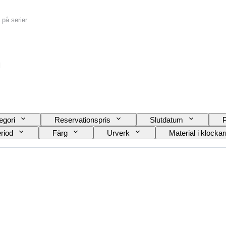
a på serier
r
egori
Reservationspris
Slutdatum
P
riod
Färg
Urverk
Material i klock