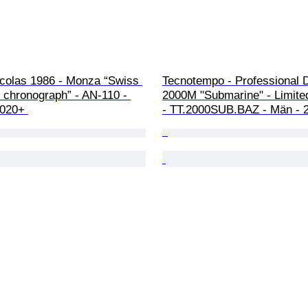
icolas 1986 - Monza “Swiss 
Tecnotempo - Professional D
chronograph” - AN-110 - 
2000M "Submarine" - Limited
2020+ 
- TT.2000SUB.BAZ - Män - 