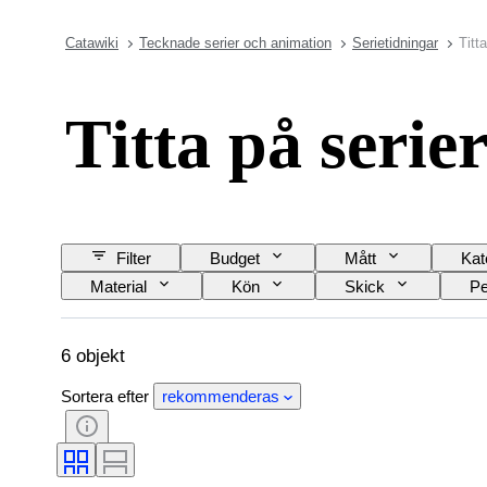
Catawiki
Tecknade serier och animation
Serietidningar
Titt
Titta på serie
Filter
Budget
Mått
Kat
Material
Kön
Skick
Pe
Boettens diameter
6 objekt
Sortera efter
rekommenderas