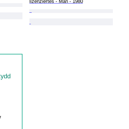
lizenziertes - Män - 1980
kydd
r