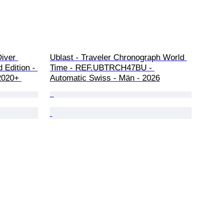
iver 
Ublast - Traveler Chronograph World 
 Edition - 
Time - REF.UBTRCH47BU - 
2020+ 
Automatic Swiss - Män - 2026