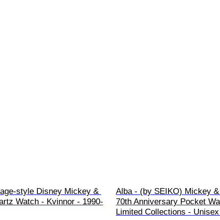
tage-style Disney Mickey & 
Alba - (by SEIKO) Mickey &
rtz Watch - Kvinnor - 1990-
70th Anniversary Pocket Wa
Limited Collections - Unisex