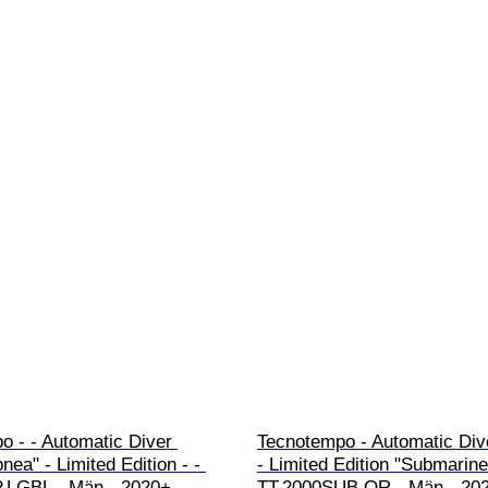
 - - Automatic Diver 
Tecnotempo - Automatic Div
ea" - Limited Edition - - 
- Limited Edition "Submarine"
.LGBL - Män - 2020+ 
TT.2000SUB.OR - Män - 20