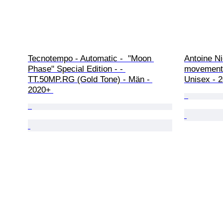
Tecnotempo - Automatic -  "Moon 
Antoine N
Phase" Special Edition - - 
movement 
TT.50MP.RG (Gold Tone) - Män - 
Unisex - 
2020+ 