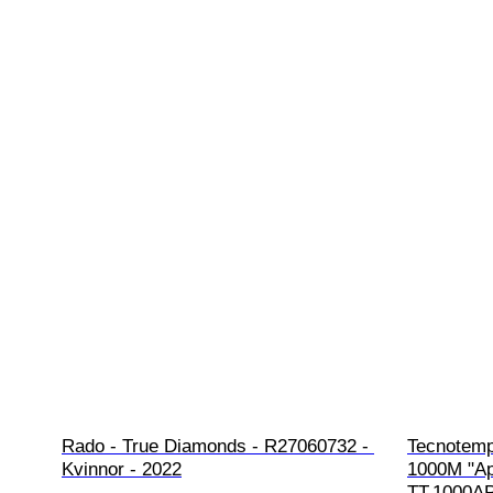
Rado - True Diamonds - R27060732 - 
Tecnotempo
Kvinnor - 2022
1000M "Apn
TT.1000AP