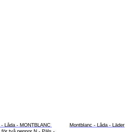
c - Låda - MONTBLANC 
Montblanc - Låda - Läder
 för två pennor N - Päls - 