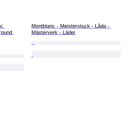
c 
Montblanc - Meisterstuck - Låda - 
round 
Mästerverk - Läder