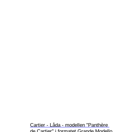
Cartier - Låda - modellen "Panthère 
de Cartier" i formatet Grande Modello 