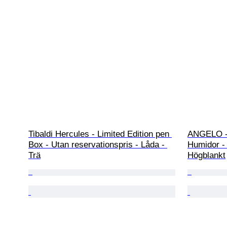
Tibaldi Hercules - Limited Edition pen 
ANGELO - 
Box - Utan reservationspris - Låda - 
Humidor -
Trä
Högblankt