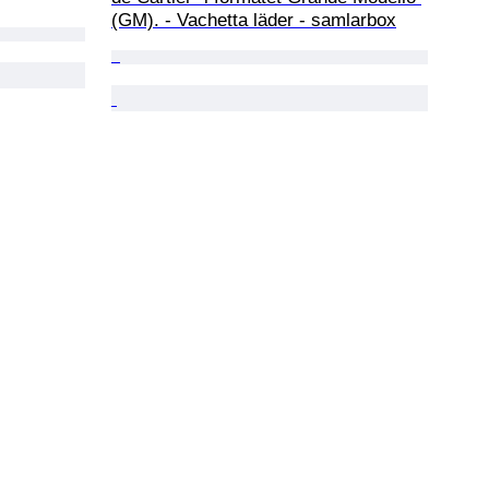
(GM). - Vachetta läder - samlarbox