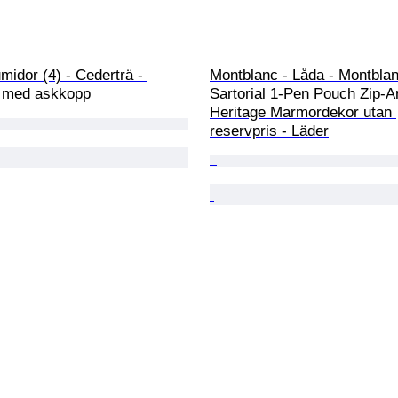
midor (4) - Cederträ - 
Montblanc - Låda - Montblan
a med askkopp
Sartorial 1-Pen Pouch Zip-A
Heritage Marmordekor utan 
reservpris - Läder