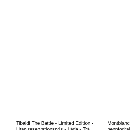
Tibaldi The Battle - Limited Edition - 
Montblan
Utan reservationspris - Låda - Trä
pennfodral