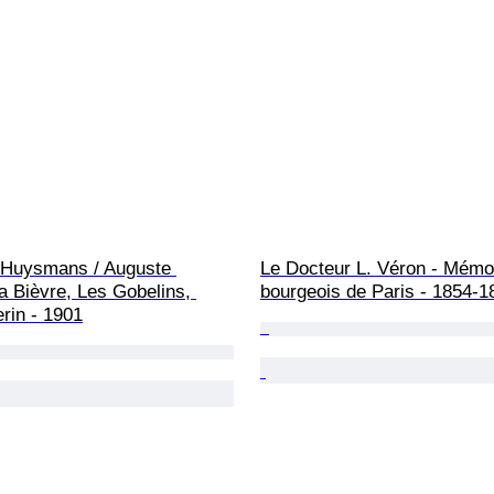
l Huysmans / Auguste 
Le Docteur L. Véron - Mémoi
a Bièvre, Les Gobelins, 
bourgeois de Paris - 1854-1
rin - 1901