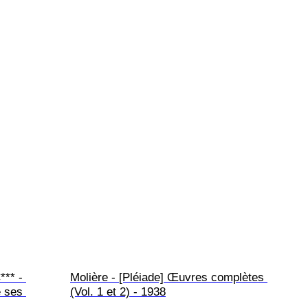
*** - 
Molière - [Pléiade] Œuvres complètes 
e ses 
(Vol. 1 et 2) - 1938