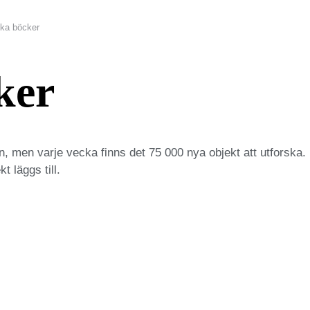
ka böcker
ker
n, men varje vecka finns det 75 000 nya objekt att utforska. 
t läggs till.