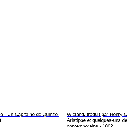
e - Un Capitaine de Quinze 
Wieland, traduit par Henry C
8
Aristippe et quelques-uns d
contemporains - 1802