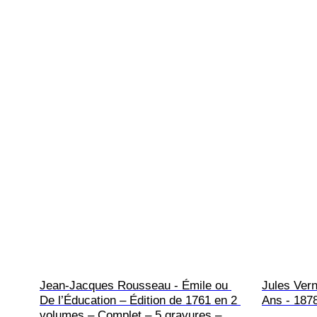
Jean-Jacques Rousseau - Émile ou 
Jules Vern
De l’Éducation – Édition de 1761 en 2 
Ans - 187
volumes – Complet – 5 gravures – 