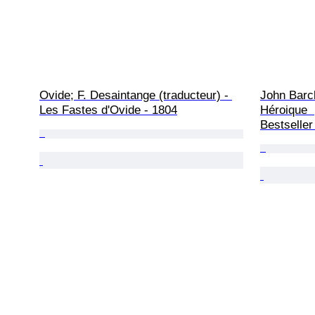
Ovide; F. Desaintange (traducteur) - 
John Barc
Les Fastes d'Ovide - 1804
Héroique  
Bestseller