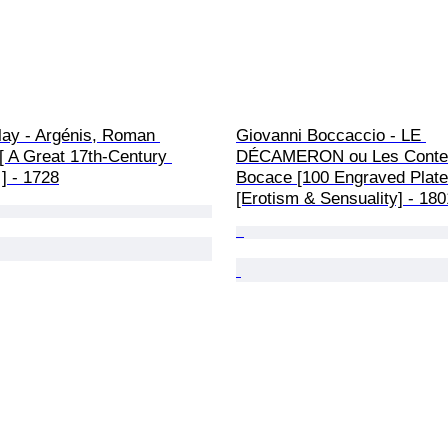
lay - Argénis, Roman 
Giovanni Boccaccio - LE 
[ A Great 17th-Century 
DÉCAMERON ou Les Conte
 ] - 1728
Bocace [100 Engraved Plate
[Erotism & Sensuality] - 180