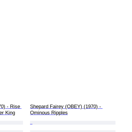
0) - Rise 
Shepard Fairey (OBEY) (1970) - 
er King
Ominous Ripples