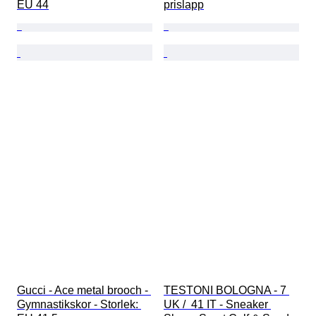
EU 44
prislapp
Gucci - Ace metal brooch - 
TESTONI BOLOGNA - 7 
Gymnastikskor - Storlek: 
UK /  41 IT - Sneaker 