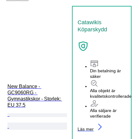
Catawikis
Köparskydd
Din betalning är
säker
New Balance - 
Alla objekt är
GC9060RG - 
kvalitetskontrollerade
Gymnastikskor - Storlek: 
EU 37.5
Alla säljare är
verifierade
Läs mer