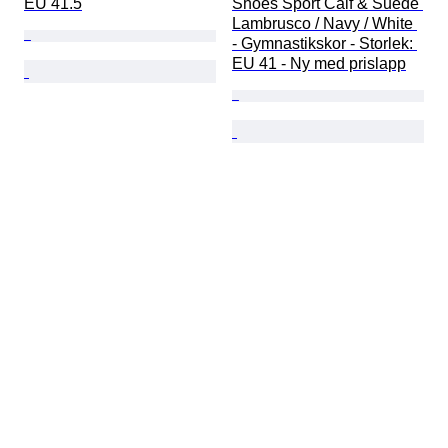
EU 41.5
Shoes Sport Calf & Suede 
Lambrusco / Navy / White 
- Gymnastikskor - Storlek: 
EU 41 - Ny med prislapp