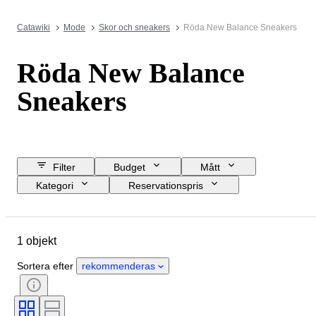
Catawiki
Mode
Skor och sneakers
Röda New Balance Sneakers
Röda New Balance
Sneakers
Filter
Budget
Mått
Kategori
Reservationspris
Slutdatum
Plats
Märke
Objekt
Ursprungsland
1 objekt
Material
Kön
Skick
Färg
Era
Skostorlek
Sortera efter
rekommenderas