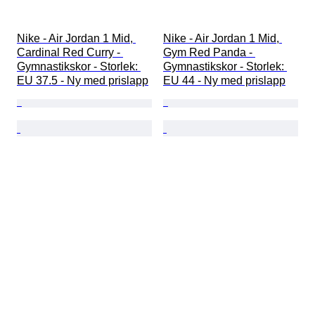
Nike - Air Jordan 1 Mid, 
Nike - Air Jordan 1 Mid, 
Cardinal Red Curry - 
Gym Red Panda - 
Gymnastikskor - Storlek: 
Gymnastikskor - Storlek: 
EU 37.5 - Ny med prislapp
EU 44 - Ny med prislapp