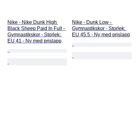
Nike - Nike Dunk High 
Nike - Dunk Low - 
Black Sheep Paid In Full - 
Gymnastikskor - Storlek: 
Gymnastikskor - Storlek: 
EU 45.5 - Ny med prislapp
EU 41 - Ny med prislapp