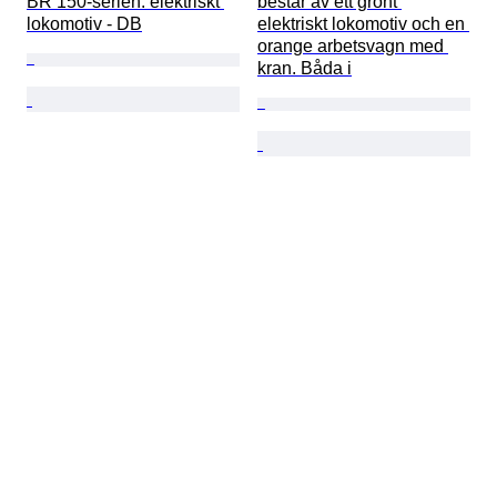
BR 150-serien: elektriskt 
består av ett grönt 
lokomotiv - DB
elektriskt lokomotiv och en 
orange arbetsvagn med 
kran. Båda i