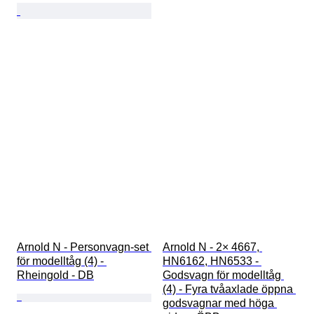
Arnold N - Personvagn-set 
Arnold N - 2× 4667, 
för modelltåg (4) - 
HN6162, HN6533 - 
Rheingold - DB
Godsvagn för modelltåg 
(4) - Fyra tvåaxlade öppna 
godsvagnar med höga 