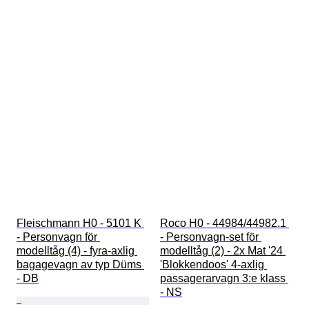
Fleischmann H0 - 5101 K 
Roco H0 - 44984/44982.1 
- Personvagn för 
- Personvagn-set för 
modelltåg (4) - fyra-axlig 
modelltåg (2) - 2x Mat '24 
bagagevagn av typ Düms 
'Blokkendoos' 4-axlig 
- DB
passagerarvagn 3:e klass 
- NS