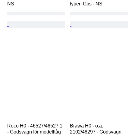
NS
typen Gbs - NS
Roco H0 - 46527/46527.1 
Brawa H0 - o.a. 
- Godsvagn för modelltåg 
2102/48297 - Godsvagn 