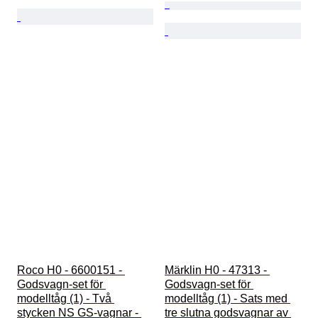
Roco H0 - 6600151 - 
Märklin H0 - 47313 - 
Godsvagn-set för 
Godsvagn-set för 
modelltåg (1) - Två 
modelltåg (1) - Sats med 
stycken NS GS-vagnar - 
tre slutna godsvagnar av 