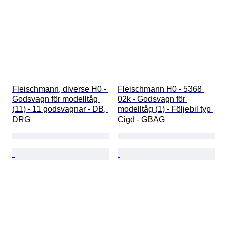
Fleischmann, diverse H0 - 
Fleischmann H0 - 5368 
Godsvagn för modelltåg 
02k - Godsvagn för 
(11) - 11 godsvagnar - DB, 
modelltåg (1) - Följebil typ 
DRG
Cigd - GBAG