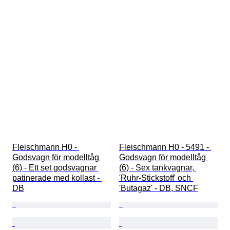
Fleischmann H0 - 
Fleischmann H0 - 5491 - 
Godsvagn för modelltåg 
Godsvagn för modelltåg 
(6) - Ett set godsvagnar 
(6) - Sex tankvagnar, 
patinerade med kollast - 
'Ruhr-Stickstoff' och 
DB
'Butagaz' - DB, SNCF