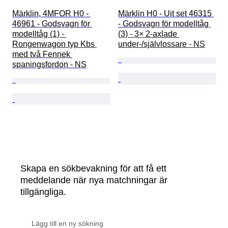
Märklin, 4MFOR H0 - 
Märklin H0 - Uit set 46315 
46961 - Godsvagn för 
- Godsvagn för modelltåg 
modelltåg (1) - 
(3) - 3× 2-axlade 
Rongenwagon typ Kbs 
under-/självlossare - NS
med två Fennek 
spaningsfordon - NS
Skapa en sökbevakning för att få ett
meddelande när nya matchningar är
tillgängliga.