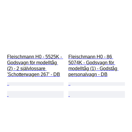
Fleischmann H0 - 5525K - 
Fleischmann H0 - 86 
Godsvagn för modelltåg 
5074K - Godsvagn för 
(2) - 2 självlossare 
modelltåg (1) - Godståg 
'Schotterwagen 267' - DB
personalvagn - DB