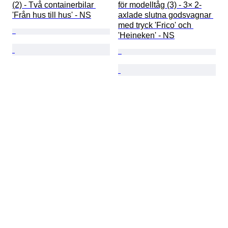
(2) - Två containerbilar 
för modelltåg (3) - 3× 2-
'Från hus till hus' - NS
axlade slutna godsvagnar 
med tryck 'Frico' och 
'Heineken' - NS