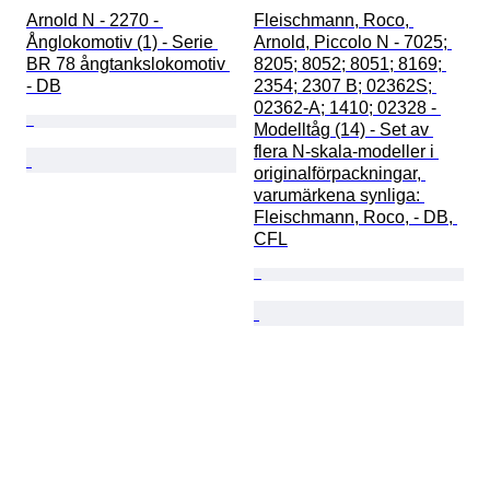
Arnold N - 2270 - 
Fleischmann, Roco, 
Ånglokomotiv (1) - Serie 
Arnold, Piccolo N - 7025; 
BR 78 ångtankslokomotiv 
8205; 8052; 8051; 8169; 
- DB
2354; 2307 B; 02362S; 
02362-A; 1410; 02328 - 
Modelltåg (14) - Set av 
flera N-skala-modeller i 
originalförpackningar, 
varumärkena synliga: 
Fleischmann, Roco, - DB, 
CFL