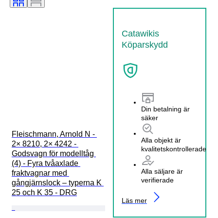
Catawikis
Köparskydd
Din betalning är
säker
Fleischmann, Arnold N - 
Alla objekt är
2× 8210, 2× 4242 - 
kvalitetskontrollerade
Godsvagn för modelltåg 
(4) - Fyra tvåaxlade 
Alla säljare är
fraktvagnar med 
verifierade
gångjärnslock – typerna K 
25 och K 35 - DRG
Läs mer