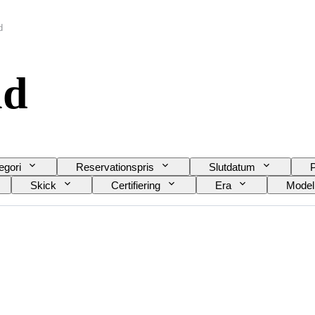
d
nd
egori
Reservationspris
Slutdatum
P
Skick
Certifiering
Era
Model