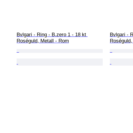
Bvlgari - Ring - B.zero 1 - 18 kt 
Bvlgari - R
Roséguld, Metall - Rom
Roséguld,