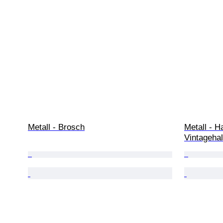
Metall - Brosch
Metall - H
Vintageha