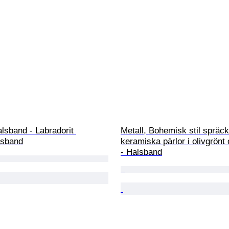
alsband - Labradorit 
Metall, Bohemisk stil spräck
lsband
keramiska pärlor i olivgrönt 
- Halsband