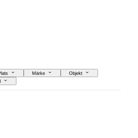
lats
Märke
Objekt
l