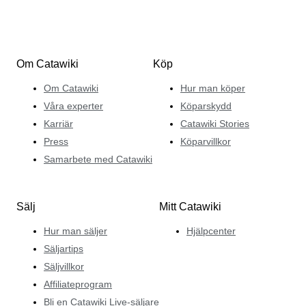
Om Catawiki
Köp
Om Catawiki
Hur man köper
Våra experter
Köparskydd
Karriär
Catawiki Stories
Press
Köparvillkor
Samarbete med Catawiki
Sälj
Mitt Catawiki
Hur man säljer
Hjälpcenter
Säljartips
Säljvillkor
Affiliateprogram
Bli en Catawiki Live-säljare