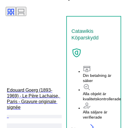
Catawikis
Köparskydd
Din betalning är
säker
Edouard Goerg (1893-
Alla objekt är
1969) - Le Père Lachaise, 
kvalitetskontrollerade
Paris - Gravure originale 
signée
Alla säljare är
verifierade