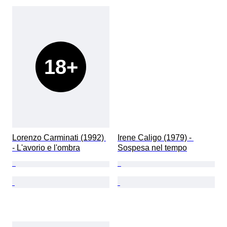
18+
Lorenzo Carminati (1992) 
Irene Caligo (1979) - 
- L'avorio e l'ombra
Sospesa nel tempo