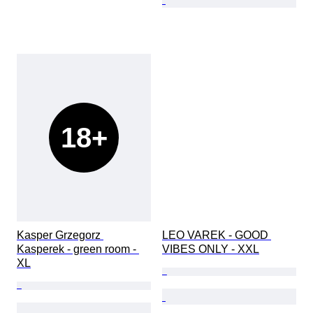
18+
Kasper Grzegorz 
LEO VAREK - GOOD 
Kasperek - green room - 
VIBES ONLY - XXL
XL