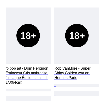
18+
18+
fp pop art - Dom Pérignon 
Rob VanMore - Super 
Extincteur Gris anthracite 
Shiny Golden war on 
full laque Édition Limited 
Hermes Paris
1/3(64cm)